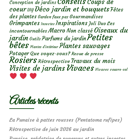
Conseils
Coups de
Conception de jardins
Déco jardin et bouquets
coeur
Fêtes
DIY
des plantes
Gourmandises
Garden faux pas
Grimpantes
Inspirations
Les
Joli Duo
Insectes
Oiseaux du
Macro
Non classé
incontournables
Petites
jardin
Parfums du jardin
Outils
bêtes
Plantes sauvages
Plantes d’intérieur
Potager
Que voyez-vous?
Revue de presse
Rosiers
Travaux du mois
Rétrospective
Vivaces
Visites de jardins
Vivaces couvre-sol
Articles récents
La Punaise à pattes rousses (Pentatoma rufipes)
Rétrospective de juin 2026 au jardin
Punaise, prédatrice de pucerons et autres insectes