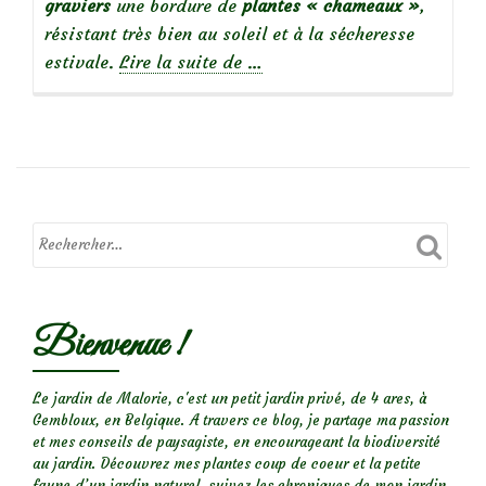
graviers
une bordure de
plantes « chameaux »
,
résistant très bien au soleil et à la sécheresse
à
estivale.
Lire la suite de
…
propos
deCoaching-
jardin:
Jardin
sec
:
plantations
dans
les
Bienvenue !
graviers,
plein
sud
Le jardin de Malorie, c'est un petit jardin privé, de 4 ares, à
Gembloux, en Belgique. A travers ce blog, je partage ma passion
et mes conseils de paysagiste, en encourageant la biodiversité
au jardin. Découvrez mes plantes coup de coeur et la petite
faune d’un jardin naturel, suivez les chroniques de mon jardin