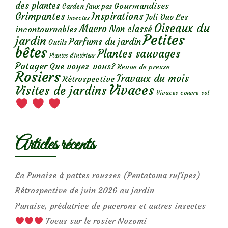
des plantes
Gourmandises
Garden faux pas
Grimpantes
Inspirations
Les
Joli Duo
Insectes
Oiseaux du
Macro
Non classé
incontournables
Petites
jardin
Parfums du jardin
Outils
bêtes
Plantes sauvages
Plantes d’intérieur
Potager
Que voyez-vous?
Revue de presse
Rosiers
Travaux du mois
Rétrospective
Vivaces
Visites de jardins
Vivaces couvre-sol
Articles récents
La Punaise à pattes rousses (Pentatoma rufipes)
Rétrospective de juin 2026 au jardin
Punaise, prédatrice de pucerons et autres insectes
Focus sur le rosier Nozomi