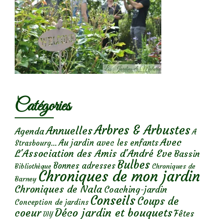
Catégories
Arbres & Arbustes
Annuelles
Agenda
A
Avec
Au jardin avec les enfants
Strasbourg...
L'Association des Amis d'André Eve
Bassin
Bulbes
Bonnes adresses
Chroniques de
Bibliothèque
Chroniques de mon jardin
Barney
Chroniques de Nala
Coaching-jardin
Conseils
Coups de
Conception de jardins
Déco jardin et bouquets
coeur
Fêtes
DIY