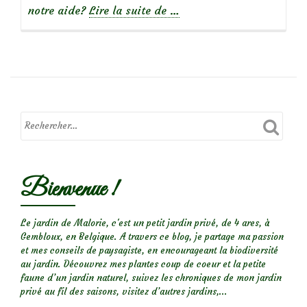
à
notre aide?
Lire la suite de
…
propos
de
Jeune
oiseau
noir
trouvé
au
sol
Bienvenue !
Le jardin de Malorie, c'est un petit jardin privé, de 4 ares, à
Gembloux, en Belgique. A travers ce blog, je partage ma passion
et mes conseils de paysagiste, en encourageant la biodiversité
au jardin. Découvrez mes plantes coup de coeur et la petite
faune d’un jardin naturel, suivez les chroniques de mon jardin
privé au fil des saisons, visitez d’autres jardins,...