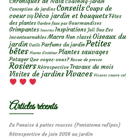
Chroniques de Nala
Coaching-jardin
Conseils
Coups de
Conception de jardins
Déco jardin et bouquets
coeur
Fêtes
DIY
des plantes
Gourmandises
Garden faux pas
Grimpantes
Inspirations
Les
Joli Duo
Insectes
Oiseaux du
Macro
Non classé
incontournables
Petites
jardin
Parfums du jardin
Outils
bêtes
Plantes sauvages
Plantes d’intérieur
Potager
Que voyez-vous?
Revue de presse
Rosiers
Travaux du mois
Rétrospective
Vivaces
Visites de jardins
Vivaces couvre-sol
Articles récents
La Punaise à pattes rousses (Pentatoma rufipes)
Rétrospective de juin 2026 au jardin