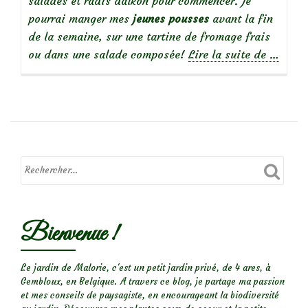
salades et radis daïkon pour commencer. Je
pourrai manger mes
jeunes pousses
avant la fin
de la semaine, sur une tartine de fromage frais
à
ou dans une salade composée!
Lire la suite de
…
propos
de
Délicie
graines
germée
Bienvenue !
Le jardin de Malorie, c'est un petit jardin privé, de 4 ares, à
Gembloux, en Belgique. A travers ce blog, je partage ma passion
et mes conseils de paysagiste, en encourageant la biodiversité