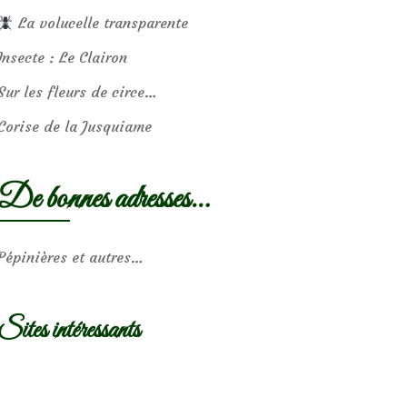
La volucelle transparente
Insecte : Le Clairon
Sur les fleurs de circe…
Corise de la Jusquiame
De bonnes adresses…
Pépinières et autres…
Sites intéressants