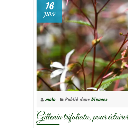
16
JUIN
malo
Publié dans
Vivaces
Gillenia trifoliata, pour éclair