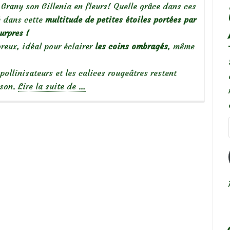
 Grany son Gillenia en fleurs! Quelle grâce dans ces
té dans cette
multitude de petites étoiles portées par
urpres !
oreux, idéal pour éclairer
les coins ombragés
, même
 pollinisateurs et les calices rougeâtres restent
à
ison.
Lire la suite de
…
propos
deGillenia
trifoliata,
pour
éclairer
un
coin
de
sous-
bois…