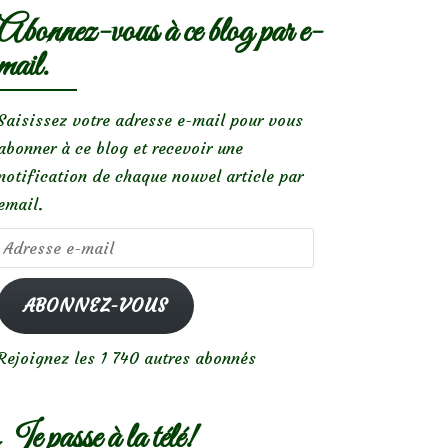
Abonnez-vous à ce blog par e-
mail.
Saisissez votre adresse e-mail pour vous
abonner à ce blog et recevoir une
notification de chaque nouvel article par
email.
Adresse
e-
mail
ABONNEZ-VOUS
Rejoignez les 1 740 autres abonnés
Je passe à la télé!