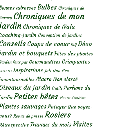
Bulbes
Bonnes adresses
Chroniques de
Chroniques de mon
Barney
jardin
Chroniques de Nala
Coaching-jardin
Conception de jardins
Conseils
Déco
Coups de coeur
DIY
jardin et bouquets
Fêtes des plantes
Grimpantes
Gourmandises
Garden faux pas
Inspirations
Les
Joli Duo
Insectes
Macro
Non classé
incontournables
Oiseaux du jardin
Parfums du
Outils
Petites bêtes
jardin
Plantes d’intérieur
Plantes sauvages
Potager
Que voyez-
Rosiers
vous?
Revue de presse
Visites
Travaux du mois
Rétrospective