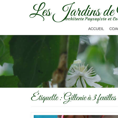
Les Jardins de
Aller
Architecte Paysagiste et Co
au
contenu
ACCUEIL
COA
Étiquette :
Gillenie à 3 feuilles