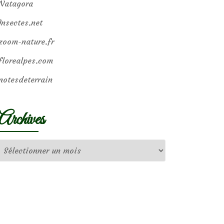
Natagora
Insectes.net
zoom-nature.fr
florealpes.com
notesdeterrain
Archives
Archives