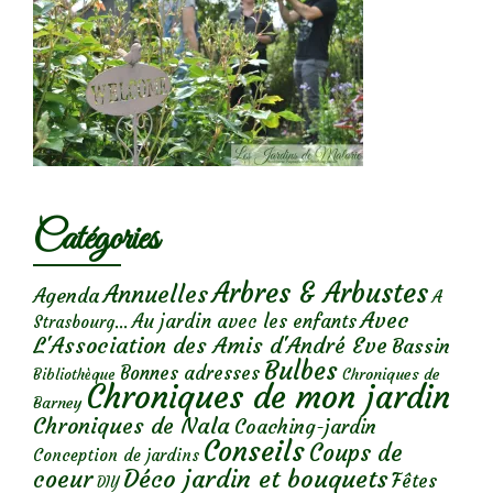
Catégories
Arbres & Arbustes
Annuelles
Agenda
A
Avec
Au jardin avec les enfants
Strasbourg...
L'Association des Amis d'André Eve
Bassin
Bulbes
Bonnes adresses
Chroniques de
Bibliothèque
Chroniques de mon jardin
Barney
Chroniques de Nala
Coaching-jardin
Conseils
Coups de
Conception de jardins
Déco jardin et bouquets
coeur
Fêtes
DIY