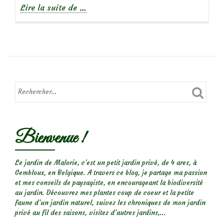
à
Lire la suite de
…
propos
deGarden
faux
pas
:
Pourquoi
je
n’aime
pas
Bienvenue !
les
plantations
sur
Le jardin de Malorie, c'est un petit jardin privé, de 4 ares, à
Gembloux, en Belgique. A travers ce blog, je partage ma passion
toiles
et mes conseils de paysagiste, en encourageant la biodiversité
?
au jardin. Découvrez mes plantes coup de coeur et la petite
faune d’un jardin naturel, suivez les chroniques de mon jardin
privé au fil des saisons, visitez d’autres jardins,...