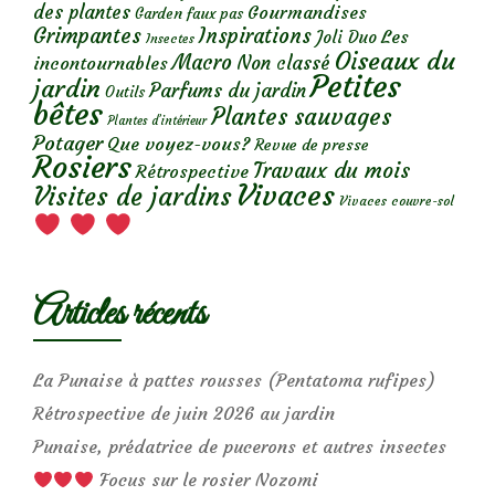
des plantes
Gourmandises
Garden faux pas
Grimpantes
Inspirations
Les
Joli Duo
Insectes
Oiseaux du
Macro
Non classé
incontournables
Petites
jardin
Parfums du jardin
Outils
bêtes
Plantes sauvages
Plantes d’intérieur
Potager
Que voyez-vous?
Revue de presse
Rosiers
Travaux du mois
Rétrospective
Vivaces
Visites de jardins
Vivaces couvre-sol
Articles récents
La Punaise à pattes rousses (Pentatoma rufipes)
Rétrospective de juin 2026 au jardin
Punaise, prédatrice de pucerons et autres insectes
Focus sur le rosier Nozomi