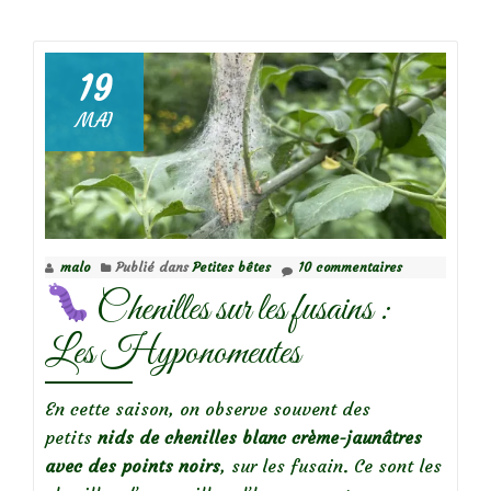
deL’Oti
qui
grignot
19
le
MAI
feuillag
malo
Publié dans
Petites bêtes
10 commentaires
Chenilles sur les fusains :
Les Hyponomeutes
En cette saison, on observe souvent des
petits
nids de chenilles blanc crème-jaunâtres
avec des points noirs
, sur les fusain. Ce sont les