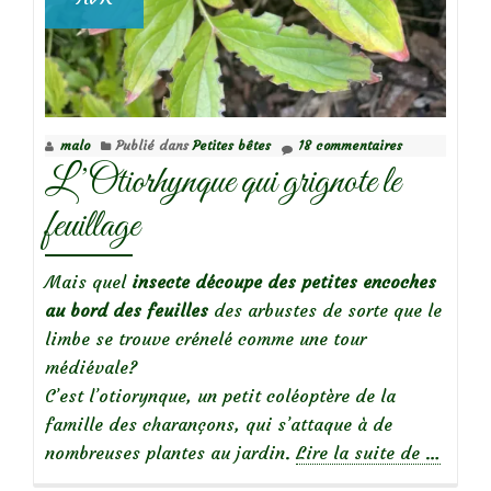
malo
Publié dans
Petites bêtes
18 commentaires
L’Otiorhynque qui grignote le
feuillage
Mais quel
insecte découpe des petites encoches
au
bord des feuilles
des arbustes de sorte que le
limbe se trouve crénelé comme une tour
médiévale?
C’est l’otiorynque, un petit coléoptère de la
famille des charançons, qui s’attaque à de
à
nombreuses plantes au jardin.
Lire la suite de
…
propos