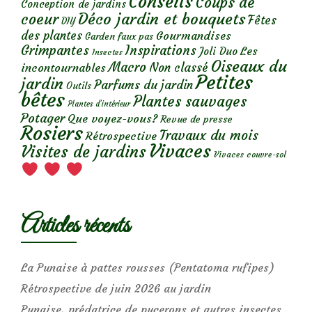
Conseils
Coups de
Conception de jardins
Déco jardin et bouquets
coeur
Fêtes
DIY
des plantes
Gourmandises
Garden faux pas
Grimpantes
Inspirations
Les
Joli Duo
Insectes
Oiseaux du
Macro
Non classé
incontournables
Petites
jardin
Parfums du jardin
Outils
bêtes
Plantes sauvages
Plantes d’intérieur
Potager
Que voyez-vous?
Revue de presse
Rosiers
Travaux du mois
Rétrospective
Vivaces
Visites de jardins
Vivaces couvre-sol
Articles récents
La Punaise à pattes rousses (Pentatoma rufipes)
Rétrospective de juin 2026 au jardin
Punaise, prédatrice de pucerons et autres insectes