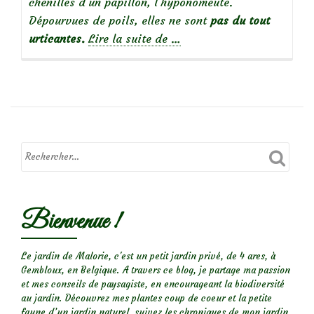
chenilles d’un papillon, l’hyponomeute.
Dépourvues de poils, elles ne sont
pas du tout
à
urticantes.
Lire la suite de
…
propos
de
Chenilles
sur
les
fusains
:
Les
Bienvenue !
Hyponomeutes
Le jardin de Malorie, c'est un petit jardin privé, de 4 ares, à
Gembloux, en Belgique. A travers ce blog, je partage ma passion
et mes conseils de paysagiste, en encourageant la biodiversité
au jardin. Découvrez mes plantes coup de coeur et la petite
faune d’un jardin naturel, suivez les chroniques de mon jardin