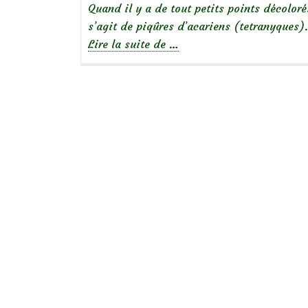
Quand il y a de tout petits points décoloré
s’agit de piqûres d’acariens (tetranyques).
à
Lire la suite de
…
propos
dePetits
ravageurs
du
jardin
:
Les
acariens