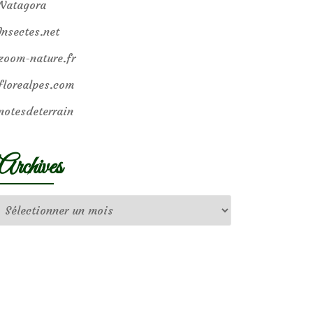
Natagora
Insectes.net
zoom-nature.fr
florealpes.com
notesdeterrain
Archives
Archives