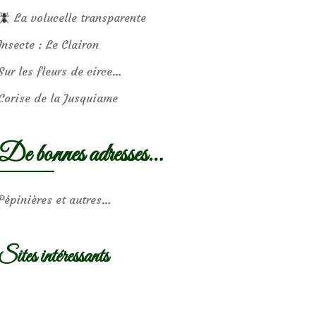
La volucelle transparente
Insecte : Le Clairon
Sur les fleurs de circe…
Corise de la Jusquiame
De bonnes adresses…
Pépinières et autres…
Sites intéressants