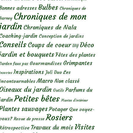
Bulbes
Bonnes adresses
Chroniques de
Chroniques de mon
Barney
jardin
Chroniques de Nala
Coaching-jardin
Conception de jardins
Conseils
Déco
Coups de coeur
DIY
jardin et bouquets
Fêtes des plantes
Grimpantes
Gourmandises
Garden faux pas
Inspirations
Les
Joli Duo
Insectes
Macro
Non classé
incontournables
Oiseaux du jardin
Parfums du
Outils
Petites bêtes
jardin
Plantes d’intérieur
Plantes sauvages
Potager
Que voyez-
Rosiers
vous?
Revue de presse
Visites
Travaux du mois
Rétrospective