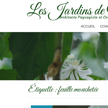
Les Jardins de
Aller
Architecte Paysagiste et Co
au
contenu
ACCUEIL
COA
Étiquette :
feuille mouchetée