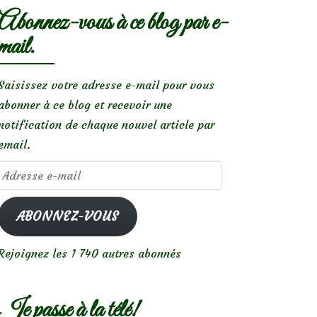
Abonnez-vous à ce blog par e-
mail.
Saisissez votre adresse e-mail pour vous
abonner à ce blog et recevoir une
notification de chaque nouvel article par
email.
Adresse
e-
mail
ABONNEZ-VOUS
Rejoignez les 1 740 autres abonnés
Je passe à la télé!