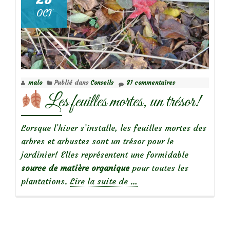
OCT
malo
Publié dans
Conseils
31 commentaires
Les feuilles mortes, un trésor!
Lorsque l’hiver s’installe, les feuilles mortes des
arbres et arbustes sont un trésor pour le
jardinier! Elles représentent une formidable
source de matière organique
pour toutes les
à
plantations.
Lire la suite de
…
propos
de