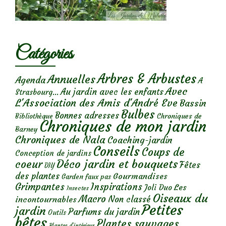
Catégories
Arbres & Arbustes
Annuelles
Agenda
A
Avec
Au jardin avec les enfants
Strasbourg...
L'Association des Amis d'André Eve
Bassin
Bulbes
Bonnes adresses
Chroniques de
Bibliothèque
Chroniques de mon jardin
Barney
Chroniques de Nala
Coaching-jardin
Conseils
Coups de
Conception de jardins
Déco jardin et bouquets
coeur
Fêtes
DIY
des plantes
Gourmandises
Garden faux pas
Grimpantes
Inspirations
Les
Joli Duo
Insectes
Oiseaux du
Macro
Non classé
incontournables
Petites
jardin
Parfums du jardin
Outils
bêtes
Plantes sauvages
Plantes d’intérieur