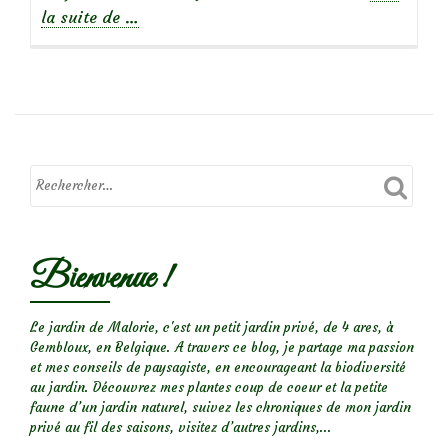
à
la suite de
…
propos
deHaies
sèches,
palissades
de
Branchages
Bienvenue !
Le jardin de Malorie, c'est un petit jardin privé, de 4 ares, à
Gembloux, en Belgique. A travers ce blog, je partage ma passion
et mes conseils de paysagiste, en encourageant la biodiversité
au jardin. Découvrez mes plantes coup de coeur et la petite
faune d’un jardin naturel, suivez les chroniques de mon jardin
privé au fil des saisons, visitez d’autres jardins,...