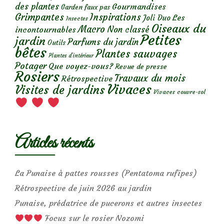
des plantes
Gourmandises
Garden faux pas
Grimpantes
Inspirations
Les
Joli Duo
Insectes
Oiseaux du
Macro
Non classé
incontournables
Petites
jardin
Parfums du jardin
Outils
bêtes
Plantes sauvages
Plantes d’intérieur
Potager
Que voyez-vous?
Revue de presse
Rosiers
Travaux du mois
Rétrospective
Vivaces
Visites de jardins
Vivaces couvre-sol
Articles récents
La Punaise à pattes rousses (Pentatoma rufipes)
Rétrospective de juin 2026 au jardin
Punaise, prédatrice de pucerons et autres insectes
Focus sur le rosier Nozomi