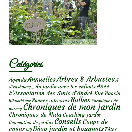
Catégories
Arbres & Arbustes
Annuelles
Agenda
A
Avec
Au jardin avec les enfants
Strasbourg...
L'Association des Amis d'André Eve
Bassin
Bulbes
Bonnes adresses
Chroniques de
Bibliothèque
Chroniques de mon jardin
Barney
Chroniques de Nala
Coaching-jardin
Conseils
Coups de
Conception de jardins
Déco jardin et bouquets
coeur
Fêtes
DIY