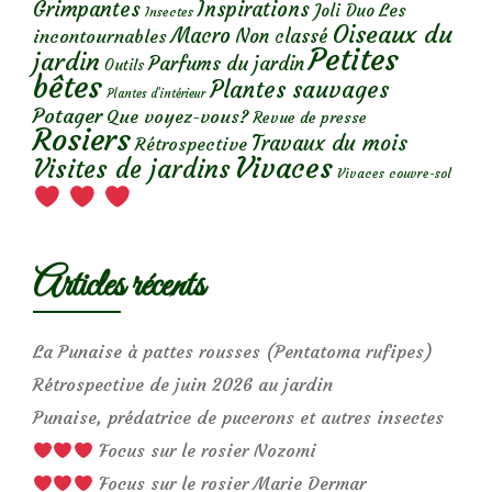
Grimpantes
Inspirations
Les
Joli Duo
Insectes
Oiseaux du
Macro
Non classé
incontournables
Petites
jardin
Parfums du jardin
Outils
bêtes
Plantes sauvages
Plantes d’intérieur
Potager
Que voyez-vous?
Revue de presse
Rosiers
Travaux du mois
Rétrospective
Vivaces
Visites de jardins
Vivaces couvre-sol
Articles récents
La Punaise à pattes rousses (Pentatoma rufipes)
Rétrospective de juin 2026 au jardin
Punaise, prédatrice de pucerons et autres insectes
Focus sur le rosier Nozomi
Focus sur le rosier Marie Dermar