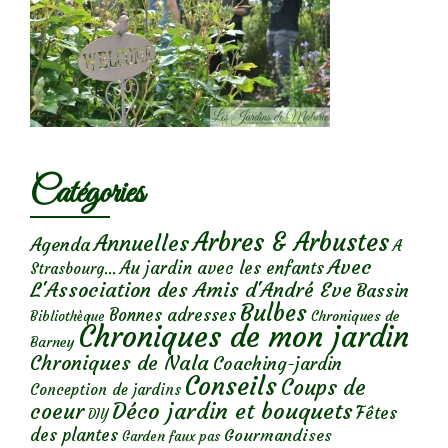
Catégories
Arbres & Arbustes
Annuelles
Agenda
A
Avec
Au jardin avec les enfants
Strasbourg...
L'Association des Amis d'André Eve
Bassin
Bulbes
Bonnes adresses
Chroniques de
Bibliothèque
Chroniques de mon jardin
Barney
Chroniques de Nala
Coaching-jardin
Conseils
Coups de
Conception de jardins
Déco jardin et bouquets
coeur
Fêtes
DIY
des plantes
Gourmandises
Garden faux pas