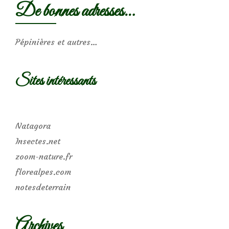
De bonnes adresses…
Pépinières et autres…
Sites intéressants
Natagora
Insectes.net
zoom-nature.fr
florealpes.com
notesdeterrain
Archives