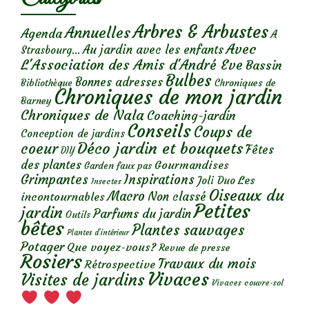
Arbres & Arbustes
Annuelles
Agenda
A
Avec
Au jardin avec les enfants
Strasbourg...
L'Association des Amis d'André Eve
Bassin
Bulbes
Bonnes adresses
Chroniques de
Bibliothèque
Chroniques de mon jardin
Barney
Chroniques de Nala
Coaching-jardin
Conseils
Coups de
Conception de jardins
Déco jardin et bouquets
coeur
Fêtes
DIY
des plantes
Gourmandises
Garden faux pas
Grimpantes
Inspirations
Les
Joli Duo
Insectes
Oiseaux du
Macro
Non classé
incontournables
Petites
jardin
Parfums du jardin
Outils
bêtes
Plantes sauvages
Plantes d’intérieur
Potager
Que voyez-vous?
Revue de presse
Rosiers
Travaux du mois
Rétrospective
Vivaces
Visites de jardins
Vivaces couvre-sol