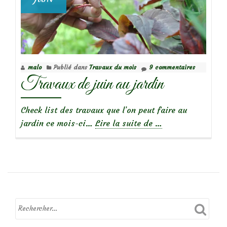
malo
Publié dans
Travaux du mois
9 commentaires
Travaux de juin au jardin
Check list des travaux que l’on peut faire au
à
jardin ce mois-ci…
Lire la suite de
…
propos
deTravaux
de
juin
au
jardin