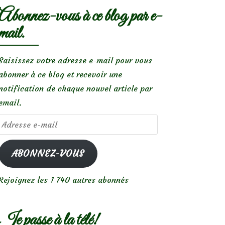
Abonnez-vous à ce blog par e-
mail.
Saisissez votre adresse e-mail pour vous
abonner à ce blog et recevoir une
notification de chaque nouvel article par
email.
Adresse
e-
mail
ABONNEZ-VOUS
Rejoignez les 1 740 autres abonnés
Je passe à la télé!