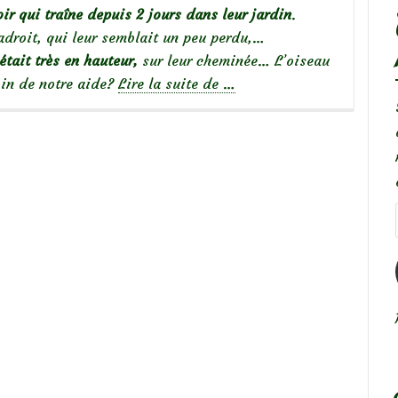
ir qui traîne depuis 2 jours dans leur jardin
.
adroit, qui leur semblait un peu perdu,…
était très en hauteur,
sur leur cheminée… L’oiseau
à
soin de notre aide?
Lire la suite de
…
propos
de
Jeune
oiseau
noir
trouvé
au
sol