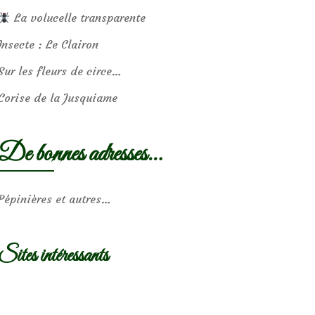
La volucelle transparente
Insecte : Le Clairon
Sur les fleurs de circe…
Corise de la Jusquiame
De bonnes adresses…
Pépinières et autres…
Sites intéressants