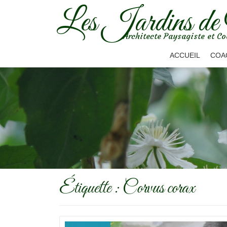
Les Jardins de
Aller
Architecte Paysagiste et Co
au
contenu
ACCUEIL
COA
Étiquette :
Corvus corax