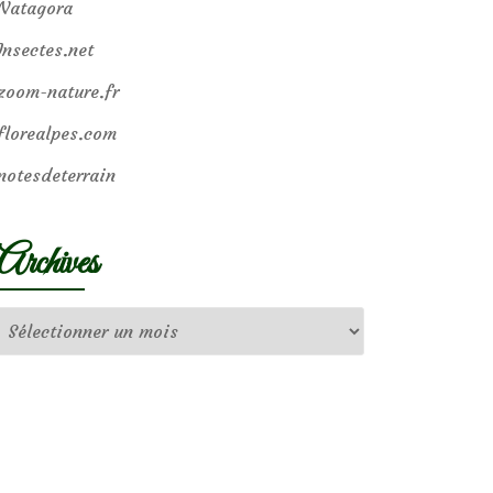
Natagora
Insectes.net
zoom-nature.fr
florealpes.com
notesdeterrain
Archives
Archives