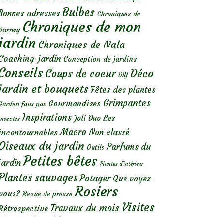
Bulbes
Bonnes adresses
Chroniques de
Chroniques de mon
Barney
jardin
Chroniques de Nala
Coaching-jardin
Conception de jardins
Conseils
Déco
Coups de coeur
DIY
jardin et bouquets
Fêtes des plantes
Grimpantes
Gourmandises
Garden faux pas
Inspirations
Les
Joli Duo
Insectes
Macro
Non classé
incontournables
Oiseaux du jardin
Parfums du
Outils
Petites bêtes
jardin
Plantes d’intérieur
Plantes sauvages
Potager
Que voyez-
Rosiers
vous?
Revue de presse
Visites
Travaux du mois
Rétrospective