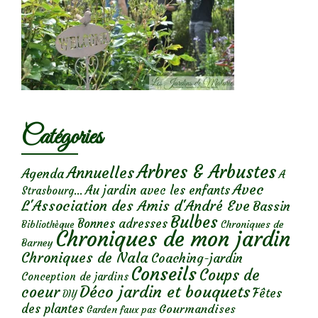
Catégories
Arbres & Arbustes
Annuelles
Agenda
A
Avec
Au jardin avec les enfants
Strasbourg...
L'Association des Amis d'André Eve
Bassin
Bulbes
Bonnes adresses
Chroniques de
Bibliothèque
Chroniques de mon jardin
Barney
Chroniques de Nala
Coaching-jardin
Conseils
Coups de
Conception de jardins
Déco jardin et bouquets
coeur
Fêtes
DIY
des plantes
Gourmandises
Garden faux pas