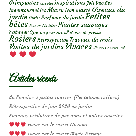
Grimpantes
Inspirations
Les
Joli Duo
Insectes
Oiseaux du
Macro
Non classé
incontournables
Petites
jardin
Parfums du jardin
Outils
bêtes
Plantes sauvages
Plantes d’intérieur
Potager
Que voyez-vous?
Revue de presse
Rosiers
Travaux du mois
Rétrospective
Vivaces
Visites de jardins
Vivaces couvre-sol
Articles récents
La Punaise à pattes rousses (Pentatoma rufipes)
Rétrospective de juin 2026 au jardin
Punaise, prédatrice de pucerons et autres insectes
Focus sur le rosier Nozomi
Focus sur le rosier Marie Dermar