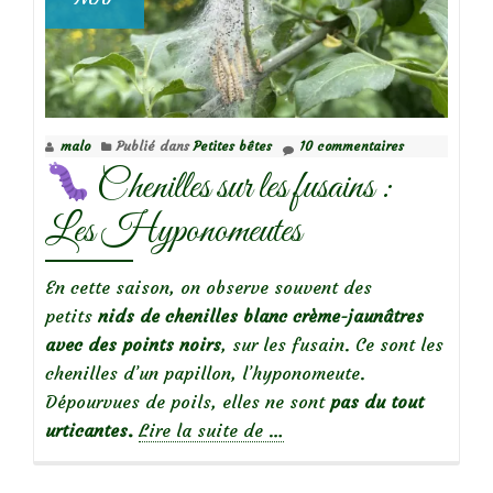
malo
Publié dans
Petites bêtes
10 commentaires
Chenilles sur les fusains :
Les Hyponomeutes
En cette saison, on observe souvent des
petits
nids de chenilles blanc crème-jaunâtres
avec des points noirs
, sur les fusain. Ce sont les
chenilles d’un papillon, l’hyponomeute.
Dépourvues de poils, elles ne sont
pas du tout
à
urticantes.
Lire la suite de
…
propos
de