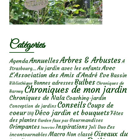
Catégories
Arbres & Arbustes
Annuelles
Agenda
A
Avec
Au jardin avec les enfants
Strasbourg...
L'Association des Amis d'André Eve
Bassin
Bulbes
Bonnes adresses
Chroniques de
Bibliothèque
Chroniques de mon jardin
Barney
Chroniques de Nala
Coaching-jardin
Conseils
Coups de
Conception de jardins
Déco jardin et bouquets
coeur
Fêtes
DIY
des plantes
Gourmandises
Garden faux pas
Grimpantes
Inspirations
Les
Joli Duo
Insectes
Oiseaux du
Macro
Non classé
incontournables