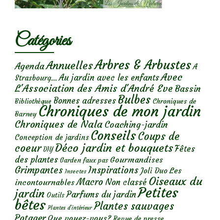
Catégories
Arbres & Arbustes
Annuelles
Agenda
A
Avec
Au jardin avec les enfants
Strasbourg...
L'Association des Amis d'André Eve
Bassin
Bulbes
Bonnes adresses
Chroniques de
Bibliothèque
Chroniques de mon jardin
Barney
Chroniques de Nala
Coaching-jardin
Conseils
Coups de
Conception de jardins
Déco jardin et bouquets
coeur
Fêtes
DIY
des plantes
Gourmandises
Garden faux pas
Grimpantes
Inspirations
Les
Joli Duo
Insectes
Oiseaux du
Macro
Non classé
incontournables
Petites
jardin
Parfums du jardin
Outils
bêtes
Plantes sauvages
Plantes d’intérieur
Potager
Que voyez-vous?
Revue de presse