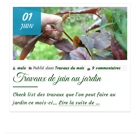
et
comment
01
pincer
JUIN
les
vivaces?
malo
Publié dans
Travaux du mois
9 commentaires
Travaux de juin au jardin
Check list des travaux que l’on peut faire au
à
jardin ce mois-ci…
Lire la suite de
…
propos
deTravaux
de
juin