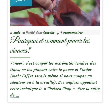
malo
Publié dans
Conseils
4 commentaires
Pourquoi et comment pincer les
vivaces?
‘Pincer’, c’est couper les extrémités tendres des
tiges, en les pinçant entre le pouce et l’index
(mais l’effet sera le même si vous coupez au
sécateur ou à la cisaille). Les anglais appellent
cette technique le « Chelsea Chop ».
Lire la suite
à
de
…
propos
dePourquoi