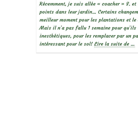
Récemment, je suis allée « coacher » S. et 
points dans leur jardin… Certains changeme
meilleur moment pour les plantations et l
Mais il n’a pas fallu 1 semaine pour qu’ils
inesthétiques, pour les remplacer par un pai
à
intéressant pour le sol!
Lire la suite de
…
pro
de
jar
che
S.:
un
tal
au
sol