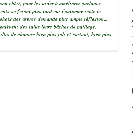
son chéri, pour les aider à améliorer quelques
nts se feront plus tard car l’automne reste le
e choix des arbres demande plus ample réflexion…
 enlèvent des talus leurs bâches de paillage,
llis de chanvre bien plus joli et surtout, bien plus
pos
Coaching-
din
z
us
eil