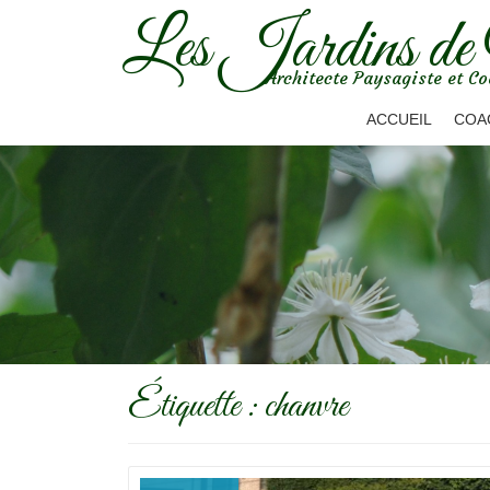
Les Jardins de
Aller
Architecte Paysagiste et Co
au
contenu
ACCUEIL
COA
Étiquette :
chanvre