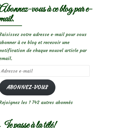
Abonnez-vous à ce blog par e-
mail.
Saisissez votre adresse e-mail pour vous
abonner à ce blog et recevoir une
notification de chaque nouvel article par
email.
Adresse
e-
mail
ABONNEZ-VOUS
Rejoignez les 1 742 autres abonnés
Je passe à la télé!