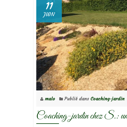
11
JUIN
malo
Publié dans
Coaching-jardin
Coaching-jardin chez S.: un t