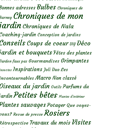
Bulbes
Bonnes adresses
Chroniques de
Chroniques de mon
Barney
jardin
Chroniques de Nala
Coaching-jardin
Conception de jardins
Conseils
Déco
Coups de coeur
DIY
jardin et bouquets
Fêtes des plantes
Grimpantes
Gourmandises
Garden faux pas
Inspirations
Les
Joli Duo
Insectes
Macro
Non classé
incontournables
Oiseaux du jardin
Parfums du
Outils
Petites bêtes
jardin
Plantes d’intérieur
Plantes sauvages
Potager
Que voyez-
Rosiers
vous?
Revue de presse
Visites
Travaux du mois
Rétrospective