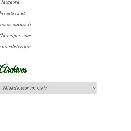
Natagora
Insectes.net
zoom-nature.fr
florealpes.com
notesdeterrain
Archives
Archives