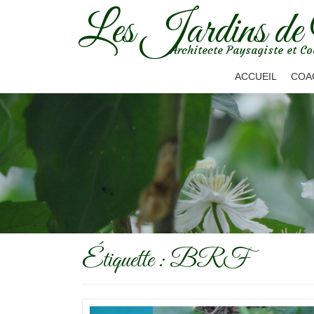
Les Jardins de
Aller
Architecte Paysagiste et Co
au
contenu
ACCUEIL
COA
Étiquette :
BRF