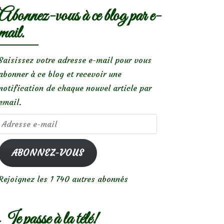
Abonnez-vous à ce blog par e-
mail.
Saisissez votre adresse e-mail pour vous
abonner à ce blog et recevoir une
notification de chaque nouvel article par
email.
Adresse
e-
mail
ABONNEZ-VOUS
Rejoignez les 1 740 autres abonnés
Je passe à la télé!