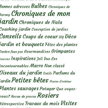
Bulbes
Bonnes adresses
Chroniques de
Chroniques de mon
Barney
jardin
Chroniques de Nala
Coaching-jardin
Conception de jardins
Conseils
Déco
Coups de coeur
DIY
jardin et bouquets
Fêtes des plantes
Grimpantes
Gourmandises
Garden faux pas
Inspirations
Les
Joli Duo
Insectes
Macro
Non classé
incontournables
Oiseaux du jardin
Parfums du
Outils
Petites bêtes
jardin
Plantes d’intérieur
Plantes sauvages
Potager
Que voyez-
Rosiers
vous?
Revue de presse
Visites
Travaux du mois
Rétrospective