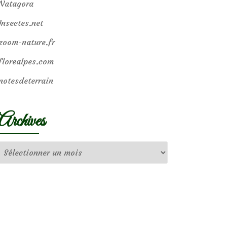
Natagora
Insectes.net
zoom-nature.fr
florealpes.com
notesdeterrain
Archives
Archives