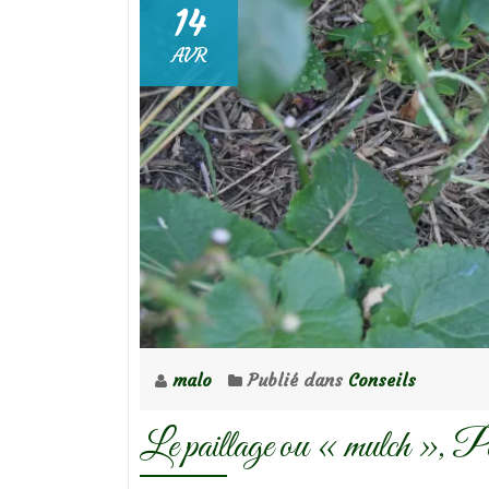
14
AVR
malo
Publié dans
Conseils
Le paillage ou « mulch », P