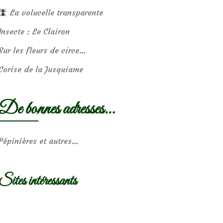
La volucelle transparente
Insecte : Le Clairon
Sur les fleurs de circe…
Corise de la Jusquiame
De bonnes adresses…
Pépinières et autres…
Sites intéressants