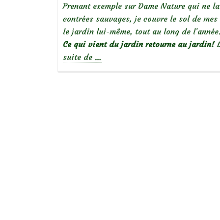
Prenant exemple sur Dame Nature qui ne la
contrées sauvages, je couvre le sol de mes
le jardin lui-même, tout au long de l’année
Ce qui vient du jardin retourne au jardin!
L
à
suite de
…
propos
deLe
paillage
ou
« mulch »,
Pourquoi?
Avec
quoi?