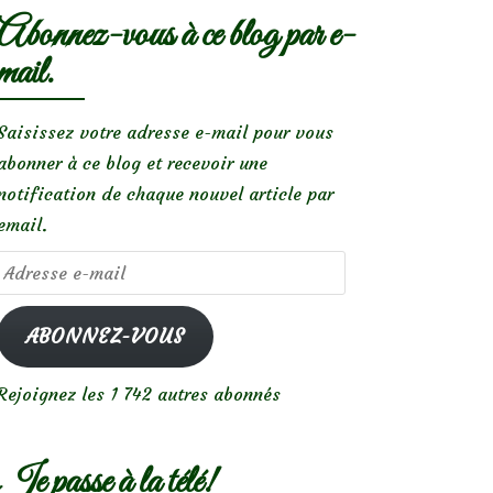
Abonnez-vous à ce blog par e-
mail.
Saisissez votre adresse e-mail pour vous
abonner à ce blog et recevoir une
notification de chaque nouvel article par
email.
Adresse
e-
mail
ABONNEZ-VOUS
Rejoignez les 1 742 autres abonnés
Je passe à la télé!