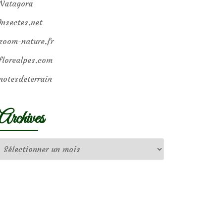
Natagora
Insectes.net
zoom-nature.fr
florealpes.com
notesdeterrain
Archives
Archives