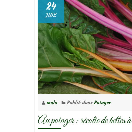
24
JUIL
malo
Publié dans
Potager
Au potager : récolte de bettes à