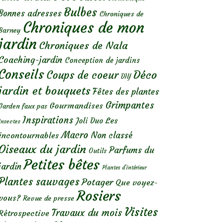
Bulbes
Bonnes adresses
Chroniques de
Chroniques de mon
Barney
jardin
Chroniques de Nala
Coaching-jardin
Conception de jardins
Conseils
Déco
Coups de coeur
DIY
jardin et bouquets
Fêtes des plantes
Grimpantes
Gourmandises
Garden faux pas
Inspirations
Les
Joli Duo
Insectes
Macro
Non classé
incontournables
Oiseaux du jardin
Parfums du
Outils
Petites bêtes
jardin
Plantes d’intérieur
Plantes sauvages
Potager
Que voyez-
Rosiers
vous?
Revue de presse
Visites
Travaux du mois
Rétrospective