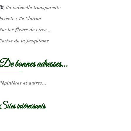
La volucelle transparente
Insecte : Le Clairon
Sur les fleurs de circe…
Corise de la Jusquiame
De bonnes adresses…
Pépinières et autres…
Sites intéressants