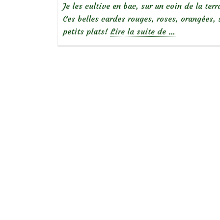
Je les cultive en bac, sur un coin de la terr
Ces belles cardes rouges, roses, orangées, 
à
petits plats!
Lire la suite de
…
propos
deAu
potager
:
récolte
de
bettes
à
cardes
rouges