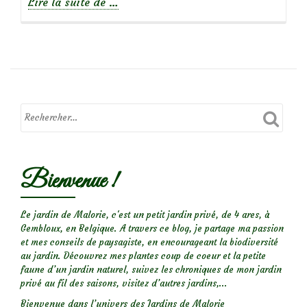
à
Lire la suite de
…
propos
deÉtonnant
Phytolacca
acinosa
Bienvenue !
Le jardin de Malorie, c'est un petit jardin privé, de 4 ares, à
Gembloux, en Belgique. A travers ce blog, je partage ma passion
et mes conseils de paysagiste, en encourageant la biodiversité
au jardin. Découvrez mes plantes coup de coeur et la petite
faune d’un jardin naturel, suivez les chroniques de mon jardin
privé au fil des saisons, visitez d’autres jardins,...
Bienvenue dans l’univers des Jardins de Malorie