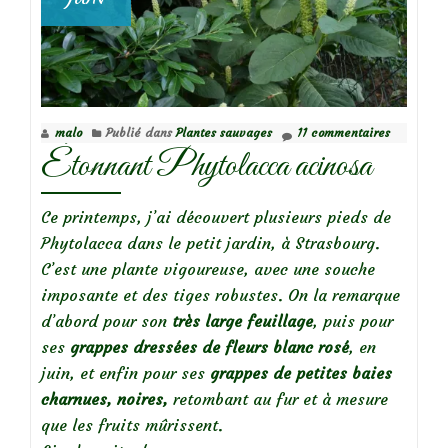
malo
Publié dans
Plantes sauvages
11 commentaires
Étonnant Phytolacca acinosa
Ce printemps, j’ai découvert plusieurs pieds de
Phytolacca dans le petit jardin, à Strasbourg.
C’est une plante vigoureuse, avec une souche
imposante et des tiges robustes. On la remarque
d’abord pour son
très large feuillage
, puis pour
ses
grappes dressées de fleurs blanc rosé
, en
juin, et enfin pour ses
grappes de petites baies
charnues, noires,
retombant au fur et à mesure
que les fruits mûrissent.