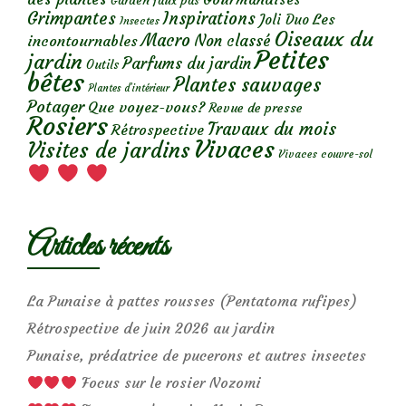
Garden faux pas
Grimpantes
Inspirations
Les
Joli Duo
Insectes
Oiseaux du
Macro
Non classé
incontournables
Petites
jardin
Parfums du jardin
Outils
bêtes
Plantes sauvages
Plantes d’intérieur
Potager
Que voyez-vous?
Revue de presse
Rosiers
Travaux du mois
Rétrospective
Vivaces
Visites de jardins
Vivaces couvre-sol
Articles récents
La Punaise à pattes rousses (Pentatoma rufipes)
Rétrospective de juin 2026 au jardin
Punaise, prédatrice de pucerons et autres insectes
Focus sur le rosier Nozomi