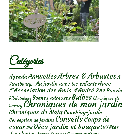
Catégories
Arbres & Arbustes
Annuelles
Agenda
A
Avec
Au jardin avec les enfants
Strasbourg...
L'Association des Amis d'André Eve
Bassin
Bulbes
Bonnes adresses
Chroniques de
Bibliothèque
Chroniques de mon jardin
Barney
Chroniques de Nala
Coaching-jardin
Conseils
Coups de
Conception de jardins
Déco jardin et bouquets
coeur
Fêtes
DIY
des plantes
Gourmandises