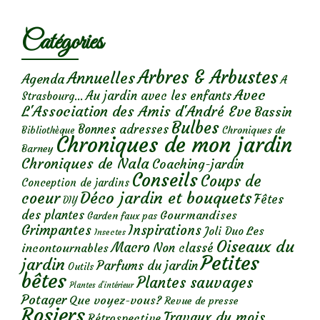
Catégories
Arbres & Arbustes
Annuelles
Agenda
A
Avec
Au jardin avec les enfants
Strasbourg...
L'Association des Amis d'André Eve
Bassin
Bulbes
Bonnes adresses
Chroniques de
Bibliothèque
Chroniques de mon jardin
Barney
Chroniques de Nala
Coaching-jardin
Conseils
Coups de
Conception de jardins
Déco jardin et bouquets
coeur
Fêtes
DIY
des plantes
Gourmandises
Garden faux pas
Grimpantes
Inspirations
Les
Joli Duo
Insectes
Oiseaux du
Macro
Non classé
incontournables
Petites
jardin
Parfums du jardin
Outils
bêtes
Plantes sauvages
Plantes d’intérieur
Potager
Que voyez-vous?
Revue de presse
Rosiers
Travaux du mois
Rétrospective