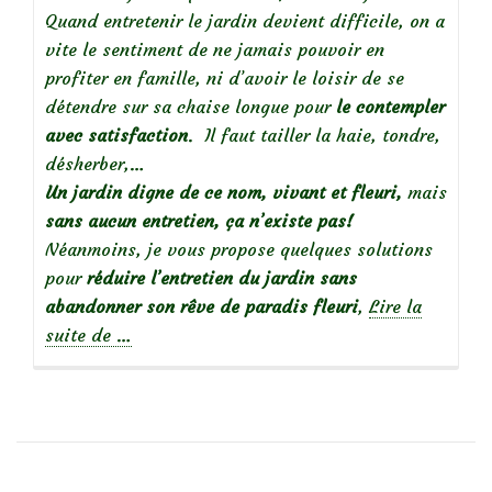
Quand entretenir le jardin devient difficile, on a
vite le sentiment de ne jamais pouvoir en
profiter en famille, ni d’avoir le loisir de se
détendre sur sa chaise longue pour
le contempler
avec satisfaction
. Il faut tailler la haie, tondre,
désherber,…
Un jardin digne de ce nom, vivant et fleuri,
mais
sans aucun entretien, ça n’existe pas!
Néanmoins, je vous propose quelques solutions
pour
réduire l’entretien du jardin sans
abandonner son rêve de paradis fleuri
,
Lire la
à
suite de
…
propos
deJardinier
« contemplatif »
:
Réduire