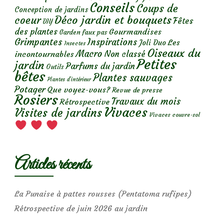
Conseils
Coups de
Conception de jardins
Déco jardin et bouquets
coeur
Fêtes
DIY
des plantes
Gourmandises
Garden faux pas
Grimpantes
Inspirations
Les
Joli Duo
Insectes
Oiseaux du
Macro
Non classé
incontournables
Petites
jardin
Parfums du jardin
Outils
bêtes
Plantes sauvages
Plantes d’intérieur
Potager
Que voyez-vous?
Revue de presse
Rosiers
Travaux du mois
Rétrospective
Vivaces
Visites de jardins
Vivaces couvre-sol
Articles récents
La Punaise à pattes rousses (Pentatoma rufipes)
Rétrospective de juin 2026 au jardin