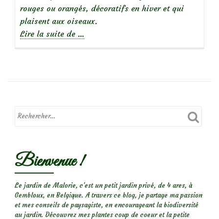
rouges ou orangés, décoratifs en hiver et qui
plaisent aux oiseaux.
à
Lire la suite de
…
propos
deRosa
rugosa,
des
rosiers
sans
chichis!
Bienvenue !
Le jardin de Malorie, c'est un petit jardin privé, de 4 ares, à
Gembloux, en Belgique. A travers ce blog, je partage ma passion
et mes conseils de paysagiste, en encourageant la biodiversité
au jardin. Découvrez mes plantes coup de coeur et la petite