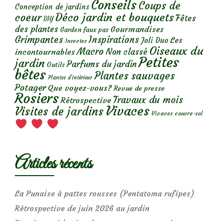
Conseils
Coups de
Conception de jardins
Déco jardin et bouquets
coeur
Fêtes
DIY
des plantes
Gourmandises
Garden faux pas
Grimpantes
Inspirations
Les
Joli Duo
Insectes
Oiseaux du
Macro
Non classé
incontournables
Petites
jardin
Parfums du jardin
Outils
bêtes
Plantes sauvages
Plantes d’intérieur
Potager
Que voyez-vous?
Revue de presse
Rosiers
Travaux du mois
Rétrospective
Vivaces
Visites de jardins
Vivaces couvre-sol
Articles récents
La Punaise à pattes rousses (Pentatoma rufipes)
Rétrospective de juin 2026 au jardin