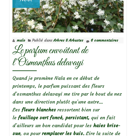
malo
Publié dans
Arbres & Arbustes
6 commentaires
Le parfum envoûtant de
l’Osmanthus delavayi
Quand je promène Nala en ce début de
printemps, le parfum puissant des fleurs
d’osmanthus delavayi me tire par le bout du nez
dans une direction plutôt qu’une autre…
Les
fleurs blanches
ressortent bien sur
le
feuillage vert foncé, persistant,
qui en fait
d’ailleurs un bon candidat pour les
haies brise-
à
vue
, ou pour
remplacer les buis.
Lire la suite de