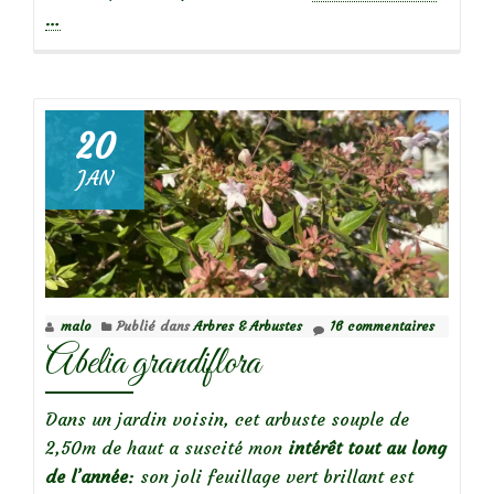
propos
…
deLe
parfum
envoût
de
20
l’Osma
JAN
delava
malo
Publié dans
Arbres & Arbustes
16 commentaires
Abelia grandiflora
Dans un jardin voisin, cet arbuste souple de
2,50m de haut a suscité mon
intérêt tout au long
de l’année
: son joli feuillage vert brillant est