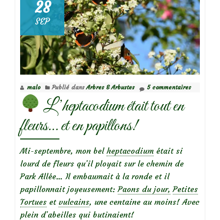
fleurs,
28
Fraxinus
SEP
ornus
malo
Publié dans
Arbres & Arbustes
5 commentaires
L’heptacodium était tout en
fleurs… et en papillons!
Mi-septembre, mon bel
heptacodium
était si
lourd de fleurs qu’il ployait sur le chemin de
Park Allée… Il embaumait à la ronde et il
papillonnait joyeusement:
Paons du jour,
Petites
Tortues
et
vulcains
, une centaine au moins! Avec
plein d’abeilles qui butinaient!