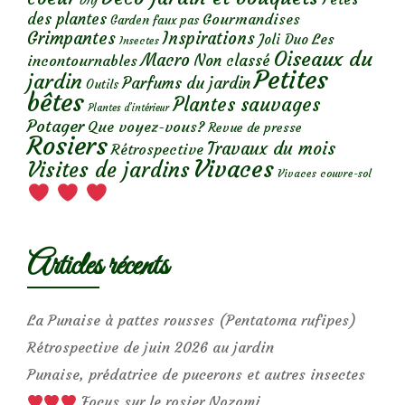
DIY
des plantes
Gourmandises
Garden faux pas
Grimpantes
Inspirations
Les
Joli Duo
Insectes
Oiseaux du
Macro
Non classé
incontournables
Petites
jardin
Parfums du jardin
Outils
bêtes
Plantes sauvages
Plantes d’intérieur
Potager
Que voyez-vous?
Revue de presse
Rosiers
Travaux du mois
Rétrospective
Vivaces
Visites de jardins
Vivaces couvre-sol
Articles récents
La Punaise à pattes rousses (Pentatoma rufipes)
Rétrospective de juin 2026 au jardin
Punaise, prédatrice de pucerons et autres insectes
Focus sur le rosier Nozomi