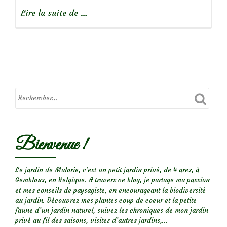
à
Lire la suite de
…
propos
de
L’heptacodium
était
tout
en
fleurs…
et
Bienvenue !
en
papillons!
Le jardin de Malorie, c'est un petit jardin privé, de 4 ares, à
Gembloux, en Belgique. A travers ce blog, je partage ma passion
et mes conseils de paysagiste, en encourageant la biodiversité
au jardin. Découvrez mes plantes coup de coeur et la petite
faune d’un jardin naturel, suivez les chroniques de mon jardin
privé au fil des saisons, visitez d’autres jardins,...