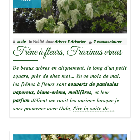
malo
Publié dans
Arbres & Arbustes
6 commentaires
Frêne à fleurs, Fraxinus ornus
De beaux arbres en alignement, le long d’un petit
square, près de chez moi… En ce mois de mai,
les frênes à fleurs sont
couverts de panicules
vaporeux, blanc-crème, mellifères
, et leur
parfum
délicat me ravit les narines lorsque je
à
sors promener avec Nala.
Lire la suite de
…
propos
deFrêne
à