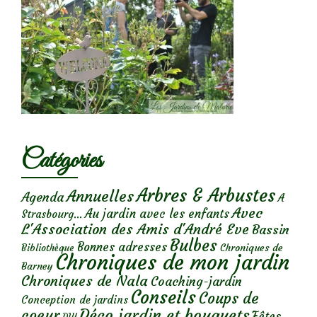
Catégories
Arbres & Arbustes
Annuelles
Agenda
A
Avec
Au jardin avec les enfants
Strasbourg...
L'Association des Amis d'André Eve
Bassin
Bulbes
Bonnes adresses
Chroniques de
Bibliothèque
Chroniques de mon jardin
Barney
Chroniques de Nala
Coaching-jardin
Conseils
Coups de
Conception de jardins
Déco jardin et bouquets
coeur
Fêtes