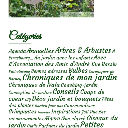
Catégories
Arbres & Arbustes
Annuelles
Agenda
A
Avec
Au jardin avec les enfants
Strasbourg...
L'Association des Amis d'André Eve
Bassin
Bulbes
Bonnes adresses
Chroniques de
Bibliothèque
Chroniques de mon jardin
Barney
Chroniques de Nala
Coaching-jardin
Conseils
Coups de
Conception de jardins
Déco jardin et bouquets
coeur
Fêtes
DIY
des plantes
Gourmandises
Garden faux pas
Grimpantes
Inspirations
Les
Joli Duo
Insectes
Oiseaux du
Macro
Non classé
incontournables
Petites
jardin
Parfums du jardin
Outils