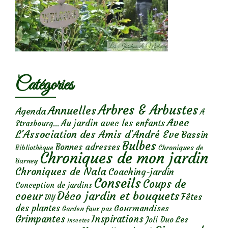
Catégories
Arbres & Arbustes
Annuelles
Agenda
A
Avec
Au jardin avec les enfants
Strasbourg...
L'Association des Amis d'André Eve
Bassin
Bulbes
Bonnes adresses
Chroniques de
Bibliothèque
Chroniques de mon jardin
Barney
Chroniques de Nala
Coaching-jardin
Conseils
Coups de
Conception de jardins
Déco jardin et bouquets
coeur
Fêtes
DIY
des plantes
Gourmandises
Garden faux pas
Grimpantes
Inspirations
Les
Joli Duo
Insectes