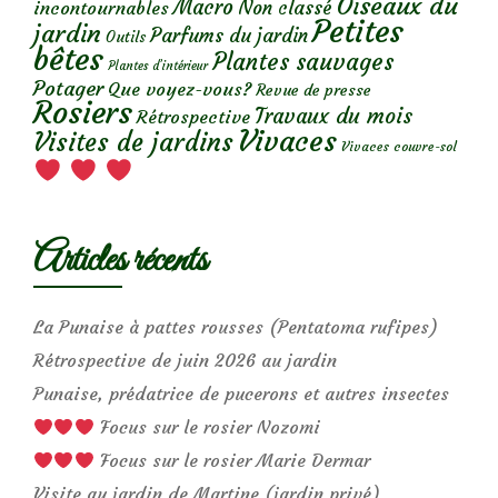
Oiseaux du
Macro
Non classé
incontournables
Petites
jardin
Parfums du jardin
Outils
bêtes
Plantes sauvages
Plantes d’intérieur
Potager
Que voyez-vous?
Revue de presse
Rosiers
Travaux du mois
Rétrospective
Vivaces
Visites de jardins
Vivaces couvre-sol
Articles récents
La Punaise à pattes rousses (Pentatoma rufipes)
Rétrospective de juin 2026 au jardin
Punaise, prédatrice de pucerons et autres insectes
Focus sur le rosier Nozomi
Focus sur le rosier Marie Dermar
Visite au jardin de Martine (jardin privé)