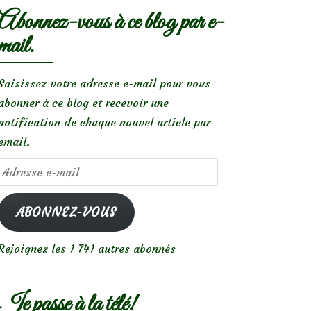
Abonnez-vous à ce blog par e-
mail.
Saisissez votre adresse e-mail pour vous
abonner à ce blog et recevoir une
notification de chaque nouvel article par
email.
tus)
Adresse
e-
mail
ABONNEZ-VOUS
Rejoignez les 1 741 autres abonnés
Je passe à la télé!