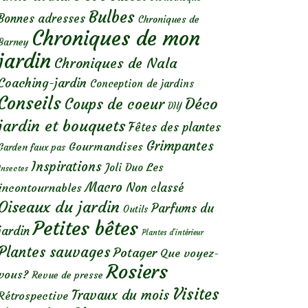
Bulbes
Bonnes adresses
Chroniques de
Chroniques de mon
Barney
jardin
Chroniques de Nala
Coaching-jardin
Conception de jardins
Conseils
Déco
Coups de coeur
DIY
jardin et bouquets
Fêtes des plantes
Grimpantes
Gourmandises
Garden faux pas
Inspirations
Les
Joli Duo
Insectes
Macro
Non classé
incontournables
Oiseaux du jardin
Parfums du
Outils
Petites bêtes
jardin
Plantes d’intérieur
Plantes sauvages
Potager
Que voyez-
Rosiers
vous?
Revue de presse
Visites
Travaux du mois
Rétrospective