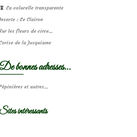
La volucelle transparente
Insecte : Le Clairon
Sur les fleurs de circe…
Corise de la Jusquiame
De bonnes adresses…
Pépinières et autres…
Sites intéressants