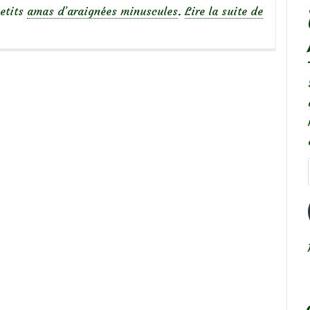
à
petits
amas d’araignées minuscules
.
Lire la suite de
propos
de
Araignée
épeire
Diadème
(Araneus
diadema