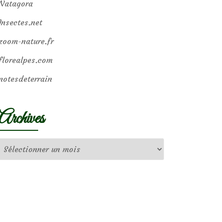
Natagora
Insectes.net
zoom-nature.fr
florealpes.com
notesdeterrain
Archives
Archives