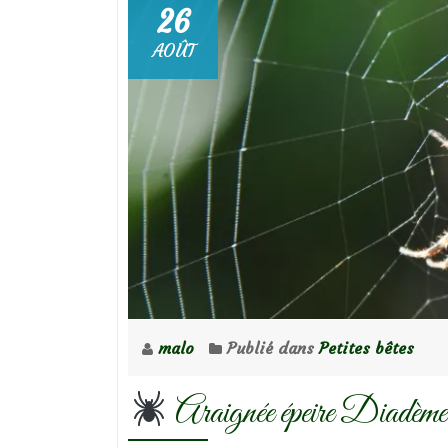
26
AOÛT
malo
Publié dans
Petites bêtes
Araignée épeire Diadèm