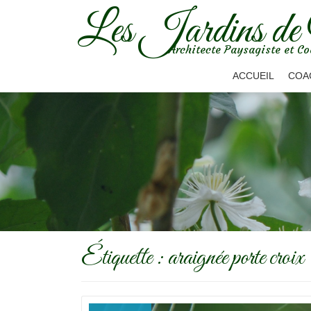
Les Jardins de
Aller
Architecte Paysagiste et Co
au
contenu
ACCUEIL
COA
Étiquette :
araignée porte croix