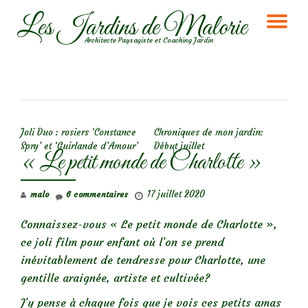
Les Jardins de Malorie
DÉ
Aller
Architecte Paysagiste et Coaching Jardin
au
LA
contenu
NA
NAVIGATION DE L’ARTICLE
Joli Duo : rosiers ‘Constance
Chroniques de mon jardin:
Spry’ et ‘Guirlande d’Amour’
Début juillet
« Le petit monde de Charlotte »
17 juillet 2020
malo
6 commentaires
Connaissez-vous « Le petit monde de Charlotte »,
ce joli film pour enfant où l’on se prend
inévitablement de tendresse pour Charlotte, une
gentille araignée, artiste et cultivée?
J’y pense à chaque fois que je vois ces petits
amas