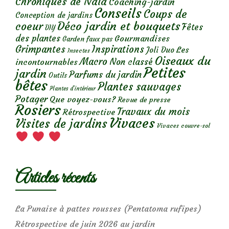
Chroniques de Nala
Coaching-jardin
Conseils
Coups de
Conception de jardins
Déco jardin et bouquets
coeur
Fêtes
DIY
des plantes
Gourmandises
Garden faux pas
Grimpantes
Inspirations
Les
Joli Duo
Insectes
Oiseaux du
Macro
Non classé
incontournables
Petites
jardin
Parfums du jardin
Outils
bêtes
Plantes sauvages
Plantes d’intérieur
Potager
Que voyez-vous?
Revue de presse
Rosiers
Travaux du mois
Rétrospective
Vivaces
Visites de jardins
Vivaces couvre-sol
Articles récents
La Punaise à pattes rousses (Pentatoma rufipes)
Rétrospective de juin 2026 au jardin