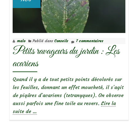
malo
Publié dans
Conseils
7 commentaires
Petits ravageurs du jardin : Les
acariens
Quand il y a de tout petits points décolorés sur
les feuilles, donnant un effet moucheté, il s’agit
de piqûres d’acariens (tetranyques). On observe
aussi parfois une fine toile au revers.
Lire la
à
suite de
…
propos
dePetits
ravageurs