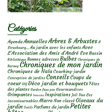
Catégories
Arbres & Arbustes
Annuelles
Agenda
A
Avec
Au jardin avec les enfants
Strasbourg...
L'Association des Amis d'André Eve
Bassin
Bulbes
Bonnes adresses
Chroniques de
Bibliothèque
Chroniques de mon jardin
Barney
Chroniques de Nala
Coaching-jardin
Conseils
Coups de
Conception de jardins
Déco jardin et bouquets
coeur
Fêtes
DIY
des plantes
Gourmandises
Garden faux pas
Grimpantes
Inspirations
Les
Joli Duo
Insectes
Oiseaux du
Macro
Non classé
incontournables
Petites
jardin
Parfums du jardin
Outils