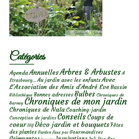
Catégories
Arbres & Arbustes
Annuelles
Agenda
A
Avec
Au jardin avec les enfants
Strasbourg...
L'Association des Amis d'André Eve
Bassin
Bulbes
Bonnes adresses
Chroniques de
Bibliothèque
Chroniques de mon jardin
Barney
Chroniques de Nala
Coaching-jardin
Conseils
Coups de
Conception de jardins
Déco jardin et bouquets
coeur
Fêtes
DIY
des plantes
Gourmandises
Garden faux pas
Grimpantes
Inspirations
Les
Joli Duo