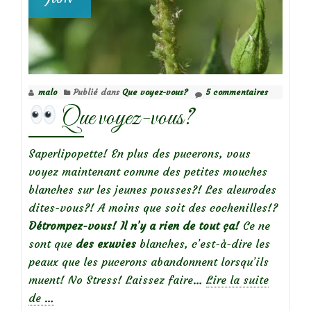
malo
Publié dans
Que voyez-vous?
5 commentaires
Que voyez-vous?
Saperlipopette! En plus des pucerons, vous
voyez maintenant comme des petites mouches
blanches sur les jeunes pousses?! Les aleurodes
dites-vous?! A moins que soit des cochenilles!?
Détrompez-vous! Il n’y a rien de tout ça!
Ce ne
sont que
des exuvies
blanches, c’est-à-dire les
peaux que les pucerons abandonnent lorsqu’ils
muent! No Stress! Laissez faire…
Lire la suite
à
de
…