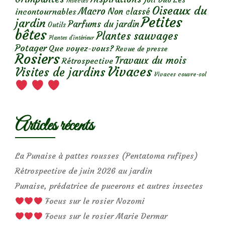
Insectes
Oiseaux du
Macro
Non classé
incontournables
Petites
jardin
Parfums du jardin
Outils
bêtes
Plantes sauvages
Plantes d’intérieur
Potager
Que voyez-vous?
Revue de presse
Rosiers
Travaux du mois
Rétrospective
Vivaces
Visites de jardins
Vivaces couvre-sol
Articles récents
La Punaise à pattes rousses (Pentatoma rufipes)
Rétrospective de juin 2026 au jardin
Punaise, prédatrice de pucerons et autres insectes
Focus sur le rosier Nozomi
Focus sur le rosier Marie Dermar