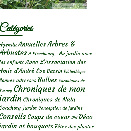
Catégories
Arbres &
Annuelles
Agenda
Arbustes
Au jardin avec
A Strasbourg...
Avec L'Association des
les enfants
Amis d'André Eve
Bassin
Bibliothèque
Bulbes
Bonnes adresses
Chroniques de
Chroniques de mon
Barney
jardin
Chroniques de Nala
Coaching-jardin
Conception de jardins
Conseils
Déco
Coups de coeur
DIY
jardin et bouquets
Fêtes des plantes