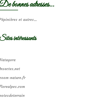
De bonnes adresses…
Pépinières et autres…
Sites intéressants
Natagora
Insectes.net
zoom-nature.fr
florealpes.com
notesdeterrain