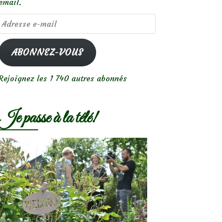
email.
Adresse
e-
mail
ABONNEZ-VOUS
Rejoignez les 1 740 autres abonnés
Je passe à la télé!