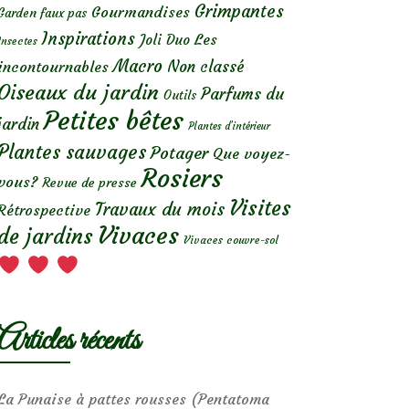
Grimpantes
Gourmandises
Garden faux pas
Inspirations
Les
Joli Duo
Insectes
Macro
Non classé
incontournables
Oiseaux du jardin
Parfums du
Outils
Petites bêtes
jardin
Plantes d’intérieur
Plantes sauvages
Potager
Que voyez-
Rosiers
vous?
Revue de presse
Visites
Travaux du mois
Rétrospective
Vivaces
de jardins
Vivaces couvre-sol
Articles récents
La Punaise à pattes rousses (Pentatoma