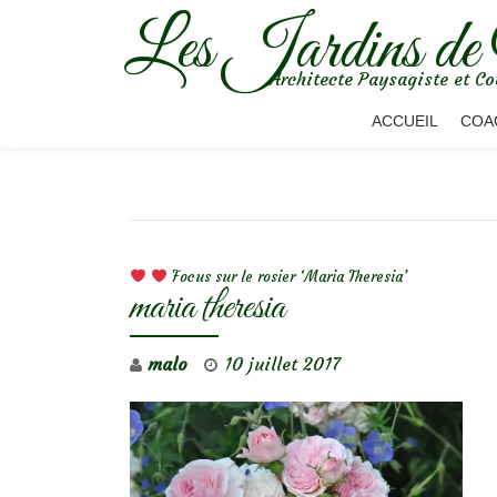
Les Jardins de
Aller
Architecte Paysagiste et Co
au
contenu
ACCUEIL
COA
NAVIGATION DE L’ARTICLE
Focus sur le rosier ‘Maria Theresia’
maria theresia
malo
10 juillet 2017