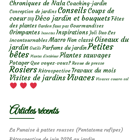
Chroniques de Nala
Coaching-jardin
Conseils
Coups de
Conception de jardins
Déco jardin et bouquets
coeur
Fêtes
DIY
des plantes
Gourmandises
Garden faux pas
Grimpantes
Inspirations
Les
Joli Duo
Insectes
Oiseaux du
Macro
Non classé
incontournables
Petites
jardin
Parfums du jardin
Outils
bêtes
Plantes sauvages
Plantes d’intérieur
Potager
Que voyez-vous?
Revue de presse
Rosiers
Travaux du mois
Rétrospective
Vivaces
Visites de jardins
Vivaces couvre-sol
Articles récents
La Punaise à pattes rousses (Pentatoma rufipes)
Rétrospective de juin 2026 au jardin