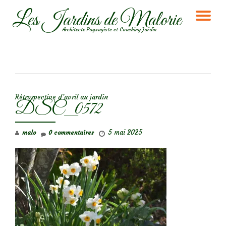
Les Jardins de Malorie
DÉ
Aller
Architecte Paysagiste et Coaching Jardin
au
LA
contenu
NA
NAVIGATION DE L’ARTICLE
Rétrospective d’avril au jardin
DSC_0572
5 mai 2025
malo
0 commentaires