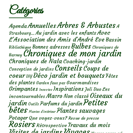
Catégories
Arbres & Arbustes
Annuelles
Agenda
A
Avec
Au jardin avec les enfants
Strasbourg...
L'Association des Amis d'André Eve
Bassin
Bulbes
Bonnes adresses
Chroniques de
Bibliothèque
Chroniques de mon jardin
Barney
Chroniques de Nala
Coaching-jardin
Conseils
Coups de
Conception de jardins
Déco jardin et bouquets
coeur
Fêtes
DIY
des plantes
Gourmandises
Garden faux pas
Grimpantes
Inspirations
Les
Joli Duo
Insectes
Oiseaux du
Macro
Non classé
incontournables
Petites
jardin
Parfums du jardin
Outils
bêtes
Plantes sauvages
Plantes d’intérieur
Potager
Que voyez-vous?
Revue de presse
Rosiers
Travaux du mois
Rétrospective
Vivaces
Visites de jardins