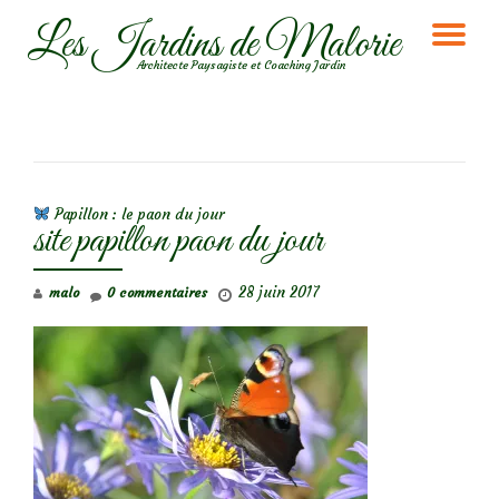
Les Jardins de Malorie
DÉ
Aller
Architecte Paysagiste et Coaching Jardin
au
LA
contenu
NA
NAVIGATION DE L’ARTICLE
Papillon : le paon du jour
site papillon paon du jour
28 juin 2017
malo
0 commentaires