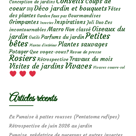
Conseils
Coups de
Conception de jardins
Déco jardin et bouquets
coeur
Fêtes
DIY
des plantes
Gourmandises
Garden faux pas
Grimpantes
Inspirations
Les
Joli Duo
Insectes
Oiseaux du
Macro
Non classé
incontournables
Petites
jardin
Parfums du jardin
Outils
bêtes
Plantes sauvages
Plantes d’intérieur
Potager
Que voyez-vous?
Revue de presse
Rosiers
Travaux du mois
Rétrospective
Vivaces
Visites de jardins
Vivaces couvre-sol
Articles récents
La Punaise à pattes rousses (Pentatoma rufipes)
Rétrospective de juin 2026 au jardin
Punaise, prédatrice de pucerons et autres insectes