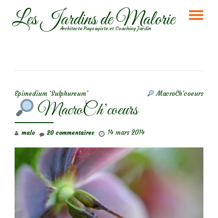
Les Jardins de Malorie
DÉ
Aller
Architecte Paysagiste et Coaching Jardin
au
LA
contenu
NA
NAVIGATION DE L’ARTICLE
Epimedium ‘Sulphureum’
MacroCh’coeurs
MacroCh’coeurs
14 mars 2014
malo
20 commentaires