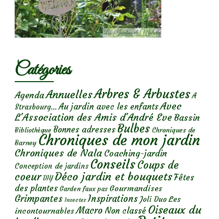
Catégories
Arbres & Arbustes
Annuelles
Agenda
A
Avec
Au jardin avec les enfants
Strasbourg...
L'Association des Amis d'André Eve
Bassin
Bulbes
Bonnes adresses
Chroniques de
Bibliothèque
Chroniques de mon jardin
Barney
Chroniques de Nala
Coaching-jardin
Conseils
Coups de
Conception de jardins
Déco jardin et bouquets
coeur
Fêtes
DIY
des plantes
Gourmandises
Garden faux pas
Grimpantes
Inspirations
Les
Joli Duo
Insectes
Oiseaux du
Macro
Non classé
incontournables