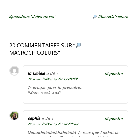
NAVIGATION DE L’ARTICLE
Epimedium ‘Sulphureum’
MacroCh’coeurs
20 COMMENTAIRES SUR “
MACROCH’COEURS
”
la luciole
a dit :
Répondre
14 mars 2014 à 19 07 13 03133
Je craque pour la première…
*doux week-end*
sophie
a dit :
Répondre
14 mars 2014 à 19 07 16 03163
Ouaaahhhhhhhhhhhhhh! Je vois que l’achat de