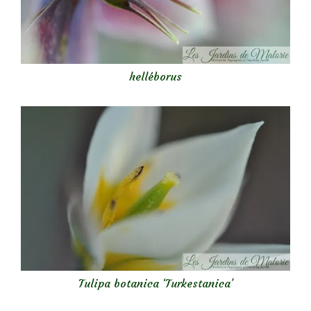
helléborus
Tulipa botanica ‘Turkestanica’