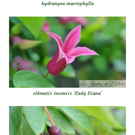
hydrangea macrophylla
clématis texensis ‘Lady Diana’