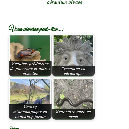
géranium vivace
Vous aimerez peut-être...:
Punaise, prédatrice
de pucerons et autres
Greenman en
insectes
céramique
Barney
m’accompagne en
Rencontre avec un
coaching-jardin
orvet
Partager :