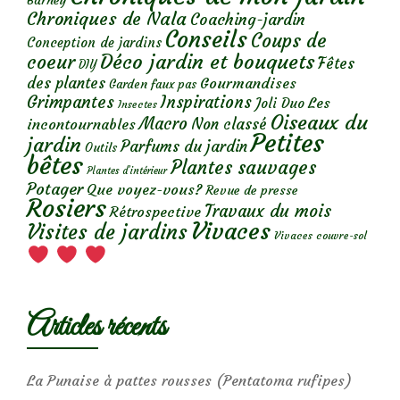
Chroniques de Nala
Coaching-jardin
Conseils
Coups de
Conception de jardins
Déco jardin et bouquets
coeur
Fêtes
DIY
des plantes
Gourmandises
Garden faux pas
Grimpantes
Inspirations
Les
Joli Duo
Insectes
Oiseaux du
Macro
Non classé
incontournables
Petites
jardin
Parfums du jardin
Outils
bêtes
Plantes sauvages
Plantes d’intérieur
Potager
Que voyez-vous?
Revue de presse
Rosiers
Travaux du mois
Rétrospective
Vivaces
Visites de jardins
Vivaces couvre-sol
Articles récents
La Punaise à pattes rousses (Pentatoma rufipes)