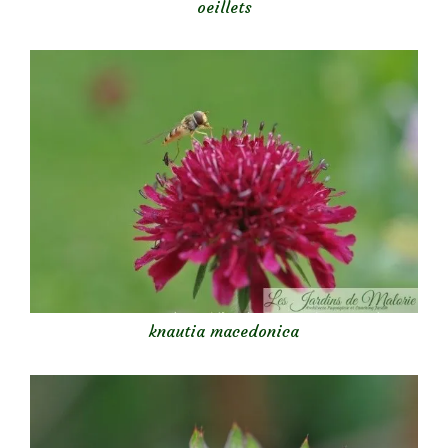
oeillets
knautia macedonica