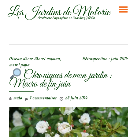
Les Jardins de Malorie
DÉ
Aller
Architecte Paysagiste et Coaching Jardin
au
LA
contenu
NA
NAVIGATION DE L’ARTICLE
Oiseau déco: Merci maman,
Rétrospective : juin 2014
merci papa
Chroniques de mon jardin :
Macro de fin juin
28 juin 2014
malo
7 commentaires