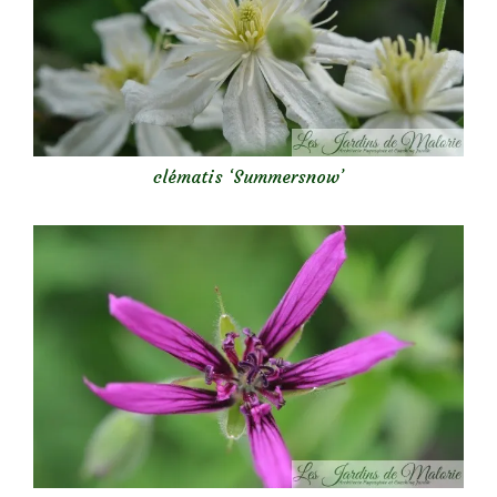
clématis ‘Summersnow’