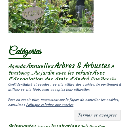
Catégories
Arbres & Arbustes
Annuelles
Agenda
A
Avec
Au jardin avec les enfants
Strasbourg...
L'Association des Amis d'André Eve
Bassin
Bulbes
Confidentialité et cookies : ce site utilise des cookies. En continuant à
Bonnes adresses
Chroniques de
Bibliothèque
Chroniques de mon jardin
utiliser ce site Web, vous acceptez leur utilisation.
Barney
Chroniques de Nala
Coaching-jardin
Pour en savoir plus, notamment sur la façon de contrôler les cookies,
Conseils
consultez :
Politique relative aux cookies
Coups de
Conception de jardins
Déco jardin et bouquets
coeur
Fêtes
DIY
des plantes
Gourmandises
Garden faux pas
Grimpantes
Inspirations
Les
Joli Duo
Insectes