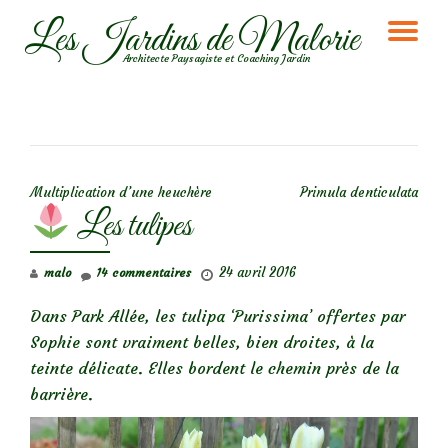
Les Jardins de Malorie
DÉ
Aller
Architecte Paysagiste et Coaching Jardin
au
LA
contenu
NA
NAVIGATION DE L’ARTICLE
Multiplication d’une heuchère
Primula denticulata
Les tulipes
24 avril 2016
malo
14 commentaires
Dans Park Allée, les tulipa ‘Purissima’ offertes par
Sophie sont vraiment belles, bien droites, à la
teinte délicate. Elles bordent le chemin près de la
barrière.