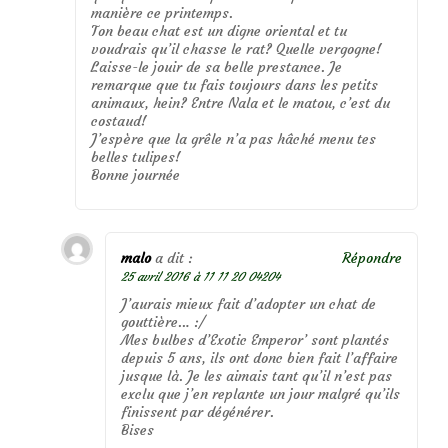
manière ce printemps.
Ton beau chat est un digne oriental et tu
voudrais qu’il chasse le rat? Quelle vergogne!
Laisse-le jouir de sa belle prestance. Je
remarque que tu fais toujours dans les petits
animaux, hein? Entre Nala et le matou, c’est du
costaud!
J’espère que la grêle n’a pas hâché menu tes
belles tulipes!
Bonne journée
malo
a dit :
Répondre
25 avril 2016 à 11 11 20 04204
J’aurais mieux fait d’adopter un chat de
gouttière… :/
Mes bulbes d’Exotic Emperor’ sont plantés
depuis 5 ans, ils ont donc bien fait l’affaire
jusque là. Je les aimais tant qu’il n’est pas
exclu que j’en replante un jour malgré qu’ils
finissent par dégénérer.
Bises