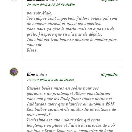
24 avril 2016 à 22 10 54 04544
bonsoir Malo,
Tes tulipes sont superbes, j’adore celles qui sont
de couleur abricot et aussi les violettes.
Chez nous ça gèle le matin mais on a pas eu de
grêle. J’espère que tu n’a pas de dégats.
Ton chat est trop beau,tu devrais le monter plus
souvent.
Bises
Gine
a dit :
Répondre
25 avril 2016 à 8 08 56 04564
Quelles belles mises en scène pour ces
glorieuses du printemps! Même constatation
chez moi pour les Lady Jane: toutes petites et
faiblardes alors que plantées en automne 2015.
Les bulbes seraient-ils abâtardis et victimes de
leur succès?
Purissima est une valeur sûre qui reste
longtemps en place et j’ai eu la surprise de voir
quelques Exotic Emperor se comporter de belle