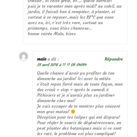
trottoir.. et cette grêle, br…. quelle horreur!
puis je te raconter mon après midi? au soleil, au
jardin, il faisait bon à rempoter, à planter, et
surtout à se reposer..mais les 22°C que vous
avez eu, ici, c’est très rare, surtout au
printemps, vous étiez chanceux..
bonne soirée Malo, bises
malo
a dit :
Répondre
25 avril 2016 à 11 11 09 04094
Quelle chance d’avoir pu profiter de ton
dimanche au jardin! Ici avec la météo
c’était repos forcé mais de toute façon, mon
dos criait « stop » après le samedi à
Pithiviers et je n’aurais plus su jardiner
dimanche chez moi!
Je vais essayer de te montrer plus souvent
mon gros matou!
Déception pour tes tulipes qui ont disparu!
Pour régler le soucis de dégénérescence, on
peut planter des botaniques mais si ce sont
les rats, le problème est plus compliqué!