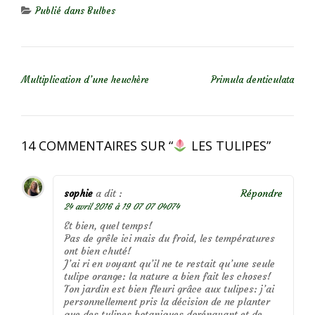
Publié dans
Bulbes
NAVIGATION DE L’ARTICLE
Multiplication d’une heuchère
Primula denticulata
14 COMMENTAIRES SUR “
LES TULIPES
”
sophie
a dit :
Répondre
24 avril 2016 à 19 07 07 04074
Et bien, quel temps!
Pas de grêle ici mais du froid, les températures
ont bien chuté!
J’ai ri en voyant qu’il ne te restait qu’une seule
tulipe orange: la nature a bien fait les choses!
Ton jardin est bien fleuri grâce aux tulipes: j’ai
personnellement pris la décision de ne planter
que des tulipes botaniques dorénavant et de