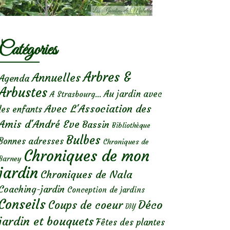
Catégories
Arbres &
Annuelles
Agenda
Arbustes
Au jardin avec
A Strasbourg...
Avec L'Association des
les enfants
Amis d'André Eve
Bassin
Bibliothèque
Bulbes
Bonnes adresses
Chroniques de
Chroniques de mon
Barney
jardin
Chroniques de Nala
Coaching-jardin
Conception de jardins
Conseils
Déco
Coups de coeur
DIY
jardin et bouquets
Fêtes des plantes