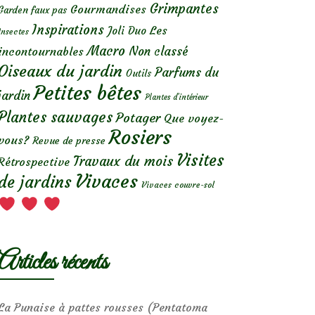
Grimpantes
Gourmandises
Garden faux pas
Inspirations
Les
Joli Duo
Insectes
Macro
Non classé
incontournables
Oiseaux du jardin
Parfums du
Outils
Petites bêtes
jardin
Plantes d’intérieur
Plantes sauvages
Potager
Que voyez-
Rosiers
vous?
Revue de presse
Visites
Travaux du mois
Rétrospective
Vivaces
de jardins
Vivaces couvre-sol
Articles récents
La Punaise à pattes rousses (Pentatoma