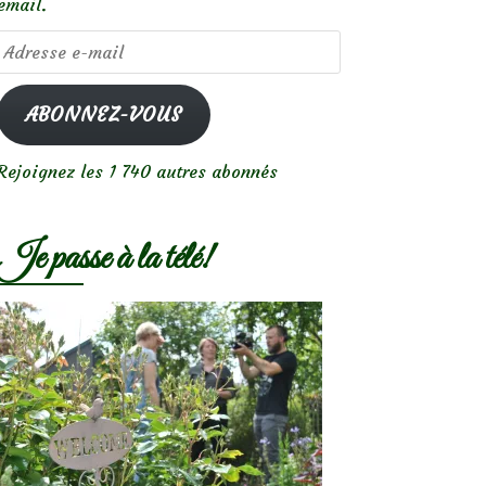
email.
Adresse
e-
mail
ABONNEZ-VOUS
Rejoignez les 1 740 autres abonnés
Je passe à la télé!