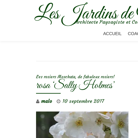
Les Jardins de
Aller
Architecte Paysagiste et Co
au
contenu
ACCUEIL
COA
NAVIGATION DE L’ARTICLE
Les rosiers Moschata, de fabuleux rosiers!
rosa ‘Sally Holmes’
malo
10 septembre 2017