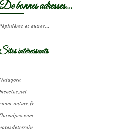
De bonnes adresses…
Pépinières et autres…
Sites intéressants
Natagora
Insectes.net
zoom-nature.fr
florealpes.com
notesdeterrain