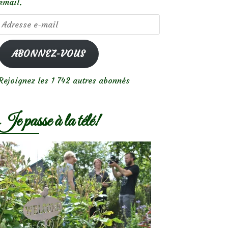
email.
Adresse
e-
mail
ABONNEZ-VOUS
Rejoignez les 1 742 autres abonnés
Je passe à la télé!