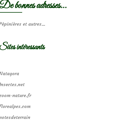
De bonnes adresses…
Pépinières et autres…
Sites intéressants
Natagora
Insectes.net
zoom-nature.fr
florealpes.com
notesdeterrain