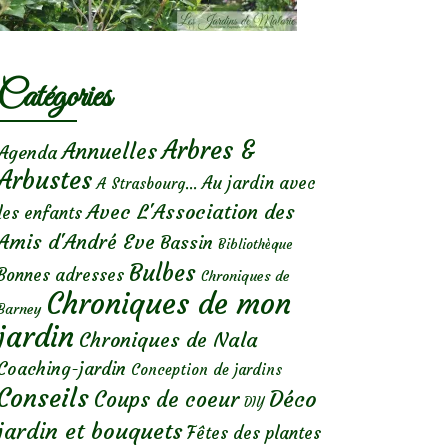
Catégories
Arbres &
Annuelles
Agenda
Arbustes
Au jardin avec
A Strasbourg...
Avec L'Association des
les enfants
Amis d'André Eve
Bassin
Bibliothèque
Bulbes
Bonnes adresses
Chroniques de
Chroniques de mon
Barney
jardin
Chroniques de Nala
Coaching-jardin
Conception de jardins
Conseils
Déco
Coups de coeur
DIY
jardin et bouquets
Fêtes des plantes