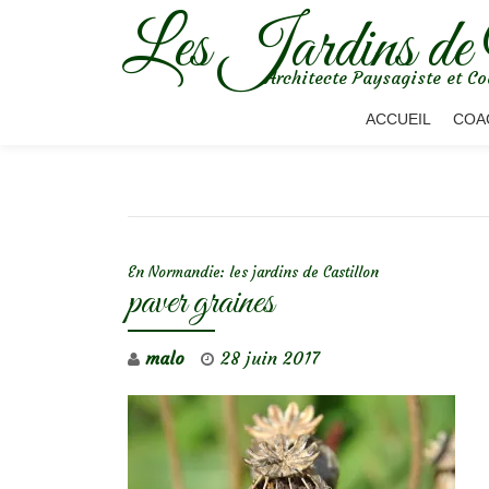
Les Jardins de
Aller
Architecte Paysagiste et Co
au
contenu
ACCUEIL
COA
NAVIGATION DE L’ARTICLE
En Normandie: les jardins de Castillon
paver graines
malo
28 juin 2017