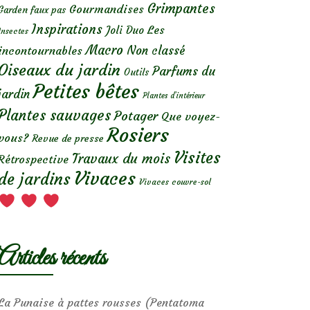
Grimpantes
Gourmandises
Garden faux pas
Inspirations
Les
Joli Duo
Insectes
Macro
Non classé
incontournables
Oiseaux du jardin
Parfums du
Outils
Petites bêtes
jardin
Plantes d’intérieur
Plantes sauvages
Potager
Que voyez-
Rosiers
vous?
Revue de presse
Visites
Travaux du mois
Rétrospective
Vivaces
de jardins
Vivaces couvre-sol
Articles récents
La Punaise à pattes rousses (Pentatoma