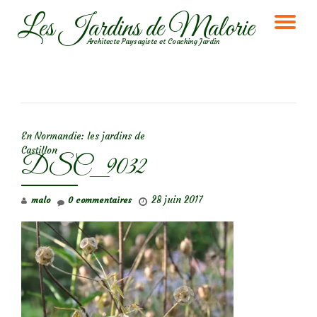
Les Jardins de Malorie
DÉ
Aller
Architecte Paysagiste et Coaching Jardin
au
LA
contenu
NA
NAVIGATION DE L’ARTICLE
En Normandie: les jardins de
Castillon
DSC_9032
28 juin 2017
malo
0 commentaires