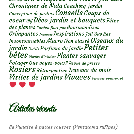
Chroniques de Nala
Coaching-jardin
Conseils
Coups de
Conception de jardins
Déco jardin et bouquets
coeur
Fêtes
DIY
des plantes
Gourmandises
Garden faux pas
Grimpantes
Inspirations
Les
Joli Duo
Insectes
Oiseaux du
Macro
Non classé
incontournables
Petites
jardin
Parfums du jardin
Outils
bêtes
Plantes sauvages
Plantes d’intérieur
Potager
Que voyez-vous?
Revue de presse
Rosiers
Travaux du mois
Rétrospective
Vivaces
Visites de jardins
Vivaces couvre-sol
Articles récents
La Punaise à pattes rousses (Pentatoma rufipes)