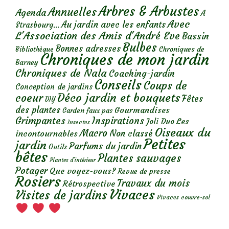
Arbres & Arbustes
Annuelles
Agenda
A
Avec
Au jardin avec les enfants
Strasbourg...
L'Association des Amis d'André Eve
Bassin
Bulbes
Bonnes adresses
Chroniques de
Bibliothèque
Chroniques de mon jardin
Barney
Chroniques de Nala
Coaching-jardin
Conseils
Coups de
Conception de jardins
Déco jardin et bouquets
coeur
Fêtes
DIY
des plantes
Gourmandises
Garden faux pas
Grimpantes
Inspirations
Les
Joli Duo
Insectes
Oiseaux du
Macro
Non classé
incontournables
Petites
jardin
Parfums du jardin
Outils
bêtes
Plantes sauvages
Plantes d’intérieur
Potager
Que voyez-vous?
Revue de presse
Rosiers
Travaux du mois
Rétrospective
Vivaces
Visites de jardins
Vivaces couvre-sol