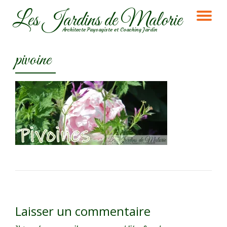
Les Jardins de Malorie
DÉ
Aller
Architecte Paysagiste et Coaching Jardin
au
LA
contenu
pivoine
NA
Laisser un commentaire