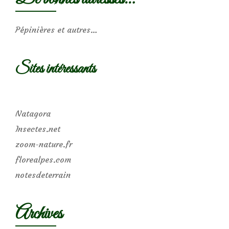
Pépinières et autres…
Sites intéressants
Natagora
Insectes.net
zoom-nature.fr
florealpes.com
notesdeterrain
Archives