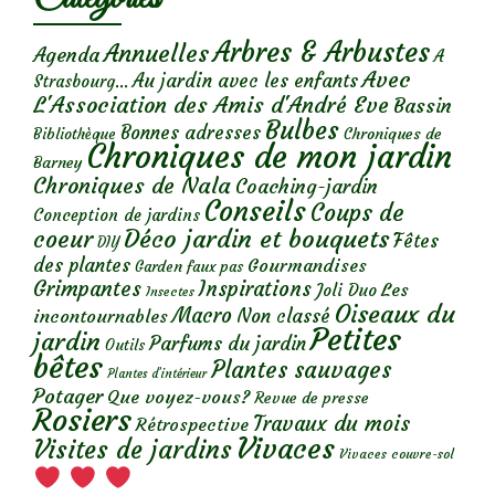
Arbres & Arbustes
Annuelles
Agenda
A
Avec
Au jardin avec les enfants
Strasbourg...
L'Association des Amis d'André Eve
Bassin
Bulbes
Bonnes adresses
Chroniques de
Bibliothèque
Chroniques de mon jardin
Barney
Chroniques de Nala
Coaching-jardin
Conseils
Coups de
Conception de jardins
Déco jardin et bouquets
coeur
Fêtes
DIY
des plantes
Gourmandises
Garden faux pas
Grimpantes
Inspirations
Les
Joli Duo
Insectes
Oiseaux du
Macro
Non classé
incontournables
Petites
jardin
Parfums du jardin
Outils
bêtes
Plantes sauvages
Plantes d’intérieur
Potager
Que voyez-vous?
Revue de presse
Rosiers
Travaux du mois
Rétrospective
Vivaces
Visites de jardins
Vivaces couvre-sol