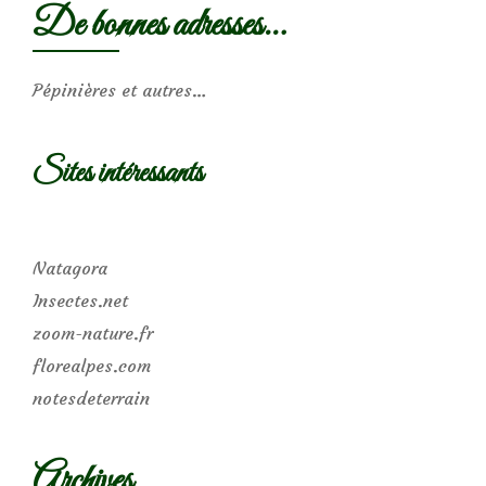
De bonnes adresses…
Pépinières et autres…
Sites intéressants
Natagora
Insectes.net
zoom-nature.fr
florealpes.com
notesdeterrain
Archives