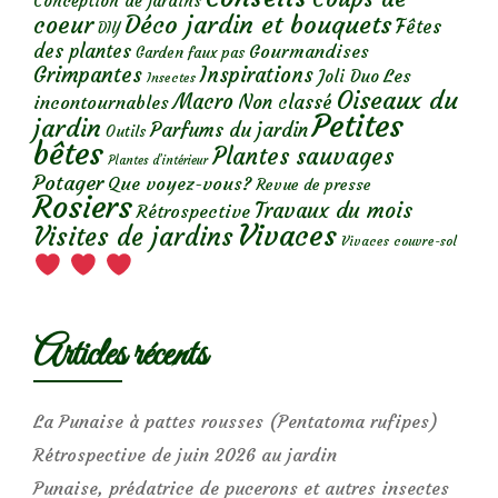
Conception de jardins
Déco jardin et bouquets
coeur
Fêtes
DIY
des plantes
Gourmandises
Garden faux pas
Grimpantes
Inspirations
Les
Joli Duo
Insectes
Oiseaux du
Macro
Non classé
incontournables
Petites
jardin
Parfums du jardin
Outils
bêtes
Plantes sauvages
Plantes d’intérieur
Potager
Que voyez-vous?
Revue de presse
Rosiers
Travaux du mois
Rétrospective
Vivaces
Visites de jardins
Vivaces couvre-sol
Articles récents
La Punaise à pattes rousses (Pentatoma rufipes)
Rétrospective de juin 2026 au jardin
Punaise, prédatrice de pucerons et autres insectes