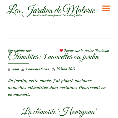
Les Jardins de Malorie
DÉ
Aller
Architecte Paysagiste et Coaching Jardin
au
LA
contenu
NA
NAVIGATION DE L’ARTICLE
Gypsophile rose
Focus sur le rosier ‘Petticoat’
Clématites: 3 nouvelles au jardin
15 juin 2014
malo
5 commentaires
Au jardin, cette année, j’ai planté quelques
nouvelles clématites dont certaines fleurissent en
ce moment.
La clématite ‘Henryana’