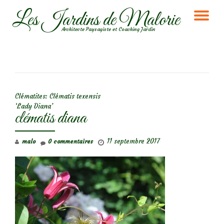
Les Jardins de Malorie
DÉ
Aller
Architecte Paysagiste et Coaching Jardin
au
LA
contenu
NA
NAVIGATION DE L’ARTICLE
Clématites: Clématis texensis
‘Lady Diana’
clématis diana
11 septembre 2017
malo
0 commentaires