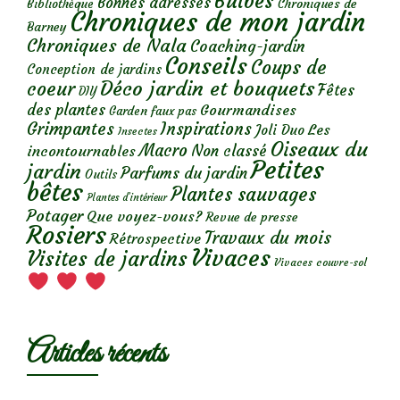
Bulbes
Bonnes adresses
Chroniques de
Bibliothèque
Chroniques de mon jardin
Barney
Chroniques de Nala
Coaching-jardin
Conseils
Coups de
Conception de jardins
Déco jardin et bouquets
coeur
Fêtes
DIY
des plantes
Gourmandises
Garden faux pas
Grimpantes
Inspirations
Les
Joli Duo
Insectes
Oiseaux du
Macro
Non classé
incontournables
Petites
jardin
Parfums du jardin
Outils
bêtes
Plantes sauvages
Plantes d’intérieur
Potager
Que voyez-vous?
Revue de presse
Rosiers
Travaux du mois
Rétrospective
Vivaces
Visites de jardins
Vivaces couvre-sol
Articles récents