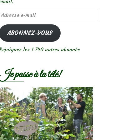
email.
Adresse
e-
mail
ABONNEZ-VOUS
Rejoignez les 1 740 autres abonnés
Je passe à la télé!