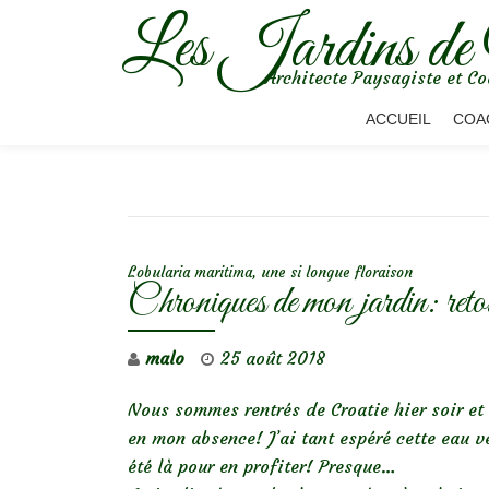
Les Jardins de
Aller
Architecte Paysagiste et Co
au
contenu
ACCUEIL
COA
NAVIGATION DE L’ARTICLE
Lobularia maritima, une si longue floraison
Chroniques de mon jardin: reto
malo
25 août 2018
Nous sommes rentrés de Croatie hier soir et 
en mon absence! J’ai tant espéré cette eau v
été là pour en profiter! Presque…