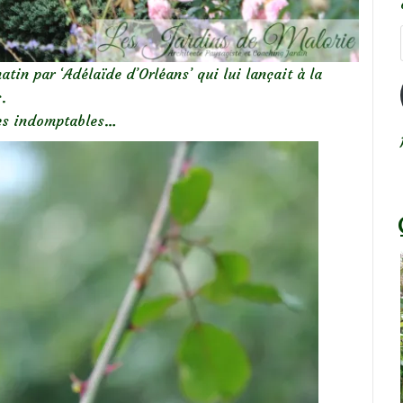
in par ‘Adélaïde d’Orléans’ qui lui lançait à la
.
 les indomptables…