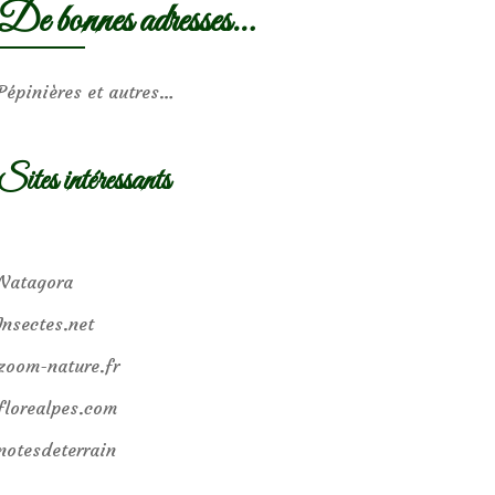
De bonnes adresses…
Pépinières et autres…
Sites intéressants
Natagora
Insectes.net
zoom-nature.fr
florealpes.com
notesdeterrain