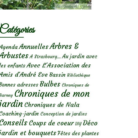
Catégories
Arbres &
Annuelles
Agenda
Arbustes
Au jardin avec
A Strasbourg...
Avec L'Association des
les enfants
Amis d'André Eve
Bassin
Bibliothèque
Bulbes
Bonnes adresses
Chroniques de
Chroniques de mon
Barney
jardin
Chroniques de Nala
Coaching-jardin
Conception de jardins
Conseils
Déco
Coups de coeur
DIY
jardin et bouquets
Fêtes des plantes