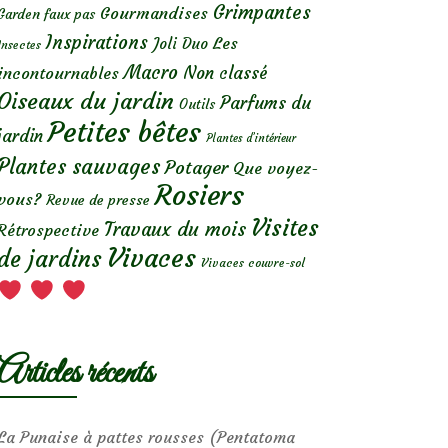
Grimpantes
Gourmandises
Garden faux pas
Inspirations
Les
Joli Duo
Insectes
Macro
Non classé
incontournables
Oiseaux du jardin
Parfums du
Outils
Petites bêtes
jardin
Plantes d’intérieur
Plantes sauvages
Potager
Que voyez-
Rosiers
vous?
Revue de presse
Visites
Travaux du mois
Rétrospective
Vivaces
de jardins
Vivaces couvre-sol
Articles récents
La Punaise à pattes rousses (Pentatoma