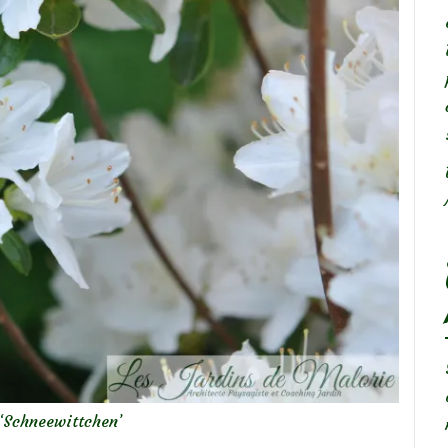
‘Schneewittchen’