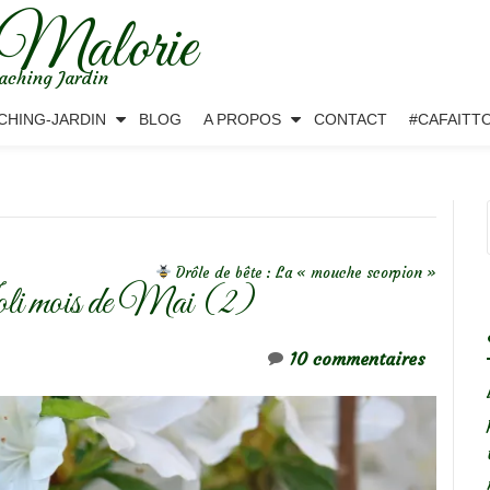
 Malorie
aching Jardin
CHING-JARDIN
BLOG
A PROPOS
CONTACT
#CAFAITT
Drôle de bête : La « mouche scorpion »
Joli mois de Mai (2)
10 commentaires