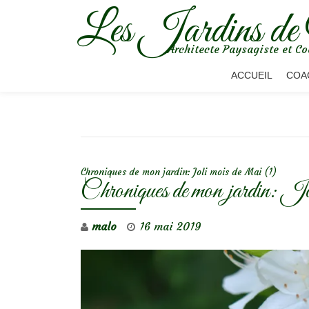
Les Jardins de
Aller
Architecte Paysagiste et Co
au
contenu
ACCUEIL
COA
NAVIGATION DE L’ARTICLE
Chroniques de mon jardin: Joli mois de Mai (1)
Chroniques de mon jardin: 
malo
16 mai 2019