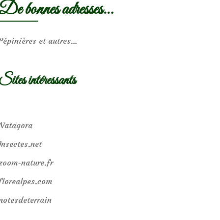
De bonnes adresses…
Pépinières et autres…
Sites intéressants
Natagora
Insectes.net
zoom-nature.fr
florealpes.com
notesdeterrain