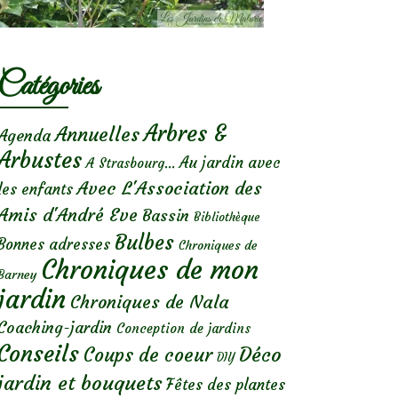
Catégories
Arbres &
Annuelles
Agenda
Arbustes
Au jardin avec
A Strasbourg...
Avec L'Association des
les enfants
Amis d'André Eve
Bassin
Bibliothèque
Bulbes
Bonnes adresses
Chroniques de
Chroniques de mon
Barney
jardin
Chroniques de Nala
Coaching-jardin
Conception de jardins
Conseils
Déco
Coups de coeur
DIY
jardin et bouquets
Fêtes des plantes