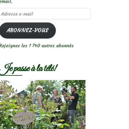
email.
Adresse
e-
mail
ABONNEZ-VOUS
Rejoignez les 1 740 autres abonnés
Je passe à la télé!