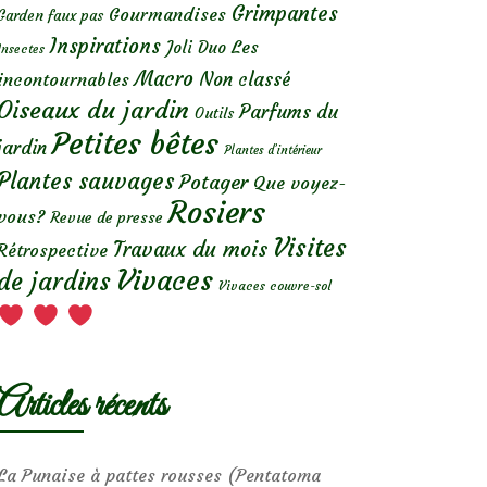
Grimpantes
Gourmandises
Garden faux pas
Inspirations
Les
Joli Duo
Insectes
Macro
Non classé
incontournables
Oiseaux du jardin
Parfums du
Outils
Petites bêtes
jardin
Plantes d’intérieur
Plantes sauvages
Potager
Que voyez-
Rosiers
vous?
Revue de presse
Visites
Travaux du mois
Rétrospective
Vivaces
de jardins
Vivaces couvre-sol
Articles récents
La Punaise à pattes rousses (Pentatoma