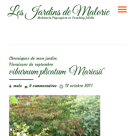
Les Jardins de Malorie
DÉ
Aller
Architecte Paysagiste et Coaching Jardin
au
LA
contenu
NA
NAVIGATION DE L’ARTICLE
Chroniques de mon jardin:
Floraisons de septembre
viburnum plicatum ‘Mariesii’
12 octobre 2017
malo
0 commentaires