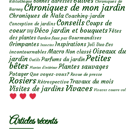
Bulbes
Bonnes adresses
Chroniques de
Bibliothèque
Chroniques de mon jardin
Barney
Chroniques de Nala
Coaching-jardin
Conseils
Coups de
Conception de jardins
Déco jardin et bouquets
coeur
Fêtes
DIY
des plantes
Gourmandises
Garden faux pas
Grimpantes
Inspirations
Les
Joli Duo
Insectes
Oiseaux du
Macro
Non classé
incontournables
Petites
jardin
Parfums du jardin
Outils
bêtes
Plantes sauvages
Plantes d’intérieur
Potager
Que voyez-vous?
Revue de presse
Rosiers
Travaux du mois
Rétrospective
Vivaces
Visites de jardins
Vivaces couvre-sol
Articles récents