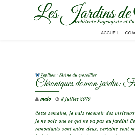
Les Jardins de
Aller
Architecte Paysagiste et Co
au
contenu
ACCUEIL
COA
NAVIGATION DE L’ARTICLE
Papillon : Zérène du groseillier
Chroniques de mon jardin: Fait
malo
8 juillet 2019
Cette semaine, je vais recevoir des visiteur
je ne vois que ce qui ne va pas au jardin! L
remontants sont entre-deux, certains sont mê