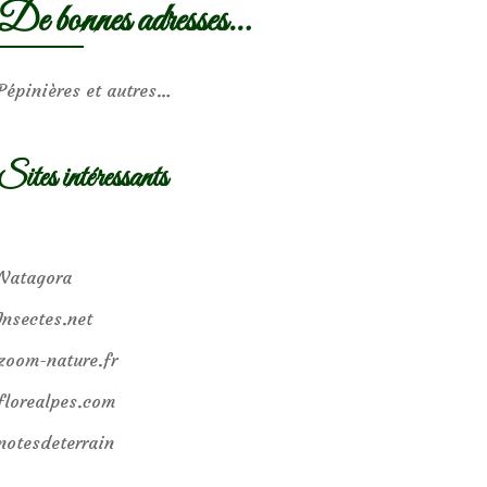
De bonnes adresses…
Pépinières et autres…
Sites intéressants
Natagora
Insectes.net
zoom-nature.fr
florealpes.com
notesdeterrain