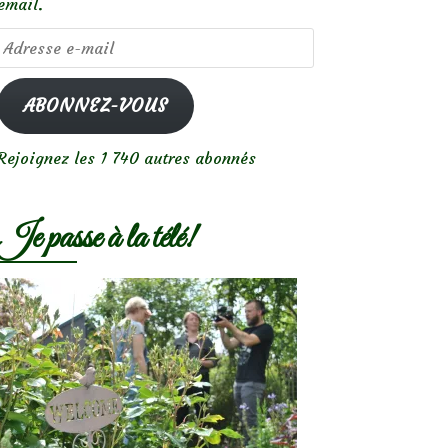
email.
Adresse
e-
mail
ABONNEZ-VOUS
Rejoignez les 1 740 autres abonnés
Je passe à la télé!