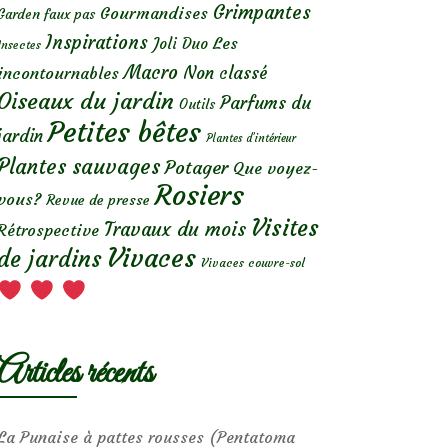
Grimpantes
Gourmandises
Garden faux pas
Inspirations
Les
Joli Duo
Insectes
Macro
Non classé
incontournables
Oiseaux du jardin
Parfums du
Outils
Petites bêtes
jardin
Plantes d’intérieur
Plantes sauvages
Potager
Que voyez-
Rosiers
vous?
Revue de presse
Visites
Travaux du mois
Rétrospective
Vivaces
de jardins
Vivaces couvre-sol
Articles récents
La Punaise à pattes rousses (Pentatoma