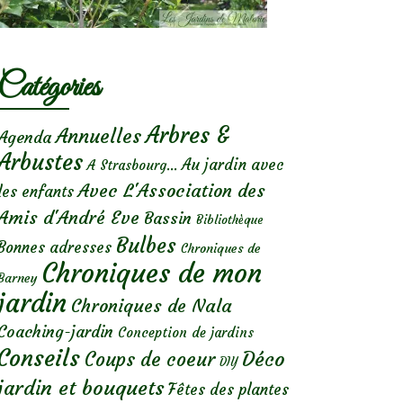
Catégories
Arbres &
Annuelles
Agenda
Arbustes
Au jardin avec
A Strasbourg...
Avec L'Association des
les enfants
Amis d'André Eve
Bassin
Bibliothèque
Bulbes
Bonnes adresses
Chroniques de
Chroniques de mon
Barney
jardin
Chroniques de Nala
Coaching-jardin
Conception de jardins
Conseils
Déco
Coups de coeur
DIY
jardin et bouquets
Fêtes des plantes