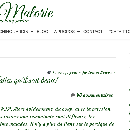
 Malorie
aching Jardin
CHING-JARDIN
BLOG
A PROPOS
CONTACT
#CAFAITT
Tournage pour « Jardins et Loisirs »
es qu’il soit beau!
46 commentaires
s V.I.P. Alors évidemment, du coup, avec la pression,
es rosiers non-remontants sont défleuris, les
me malades, il n’y a plus de liane sur le portique de