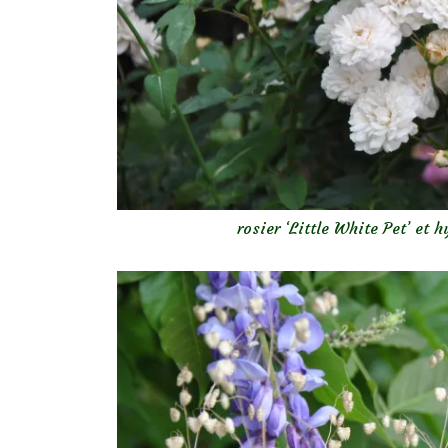
rosier ‘Little White Pet’ et