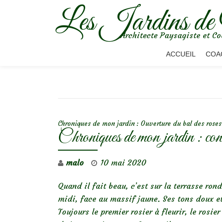
Les Jardins de
Aller
Architecte Paysagiste et Co
au
contenu
ACCUEIL
COA
NAVIGATION DE L’ARTICLE
Chroniques de mon jardin : Ouverture du bal des rose
Chroniques de mon jardin : cont
malo
10 mai 2020
Quand il fait beau, c’est sur la terrasse ron
midi, face au massif jaune. Ses tons doux e
Toujours le premier rosier à fleurir, le rosi