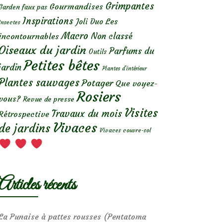
Grimpantes
Gourmandises
Garden faux pas
Inspirations
Les
Joli Duo
Insectes
Macro
Non classé
incontournables
Oiseaux du jardin
Parfums du
Outils
Petites bêtes
jardin
Plantes d’intérieur
Plantes sauvages
Potager
Que voyez-
Rosiers
vous?
Revue de presse
Visites
Travaux du mois
Rétrospective
Vivaces
de jardins
Vivaces couvre-sol
Articles récents
La Punaise à pattes rousses (Pentatoma