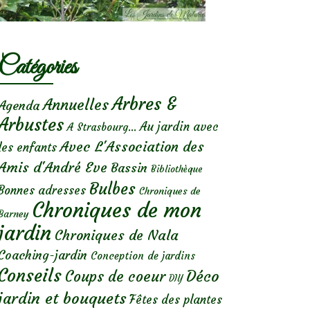
Catégories
Arbres &
Annuelles
Agenda
Arbustes
Au jardin avec
A Strasbourg...
Avec L'Association des
les enfants
Amis d'André Eve
Bassin
Bibliothèque
Bulbes
Bonnes adresses
Chroniques de
Chroniques de mon
Barney
jardin
Chroniques de Nala
Coaching-jardin
Conception de jardins
Conseils
Déco
Coups de coeur
DIY
jardin et bouquets
Fêtes des plantes