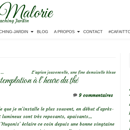
 Malorie
aching Jardin
CHING-JARDIN
BLOG
A PROPOS
CONTACT
#CAFAITT
s …
L’agrion jouvencelle, une fine demoiselle bleue
emplation à l’heure du thé
9 commentaires
de que je m’installe le plus souvent, en début d’après-
t lumineux sont très reposants, apaisants…
er ‘Hugonis’ éclaire ce coin depuis une bonne vingtaine