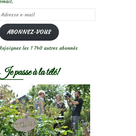
email.
Adresse
e-
mail
ABONNEZ-VOUS
Rejoignez les 1 740 autres abonnés
Je passe à la télé!