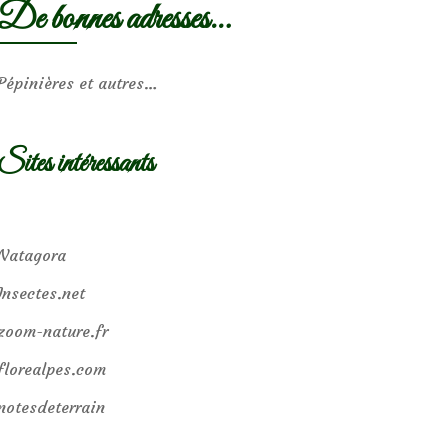
De bonnes adresses…
Pépinières et autres…
Sites intéressants
Natagora
Insectes.net
zoom-nature.fr
florealpes.com
notesdeterrain