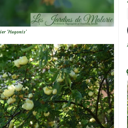
ier ‘Hugonis’