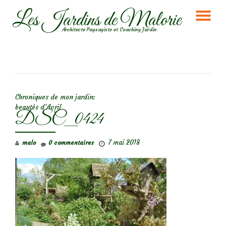
Les Jardins de Malorie
DÉ
Aller
Architecte Paysagiste et Coaching Jardin
au
LA
contenu
NA
NAVIGATION DE L’ARTICLE
Chroniques de mon jardin:
beautés d’Avril
DSC_0424
7 mai 2018
malo
0 commentaires