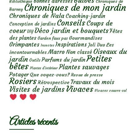
Bulbes
Bonnes adresses
Chroniques de
Bibliothèque
Chroniques de mon jardin
Barney
Chroniques de Nala
Coaching-jardin
Conseils
Coups de
Conception de jardins
Déco jardin et bouquets
coeur
Fêtes
DIY
des plantes
Gourmandises
Garden faux pas
Grimpantes
Inspirations
Les
Joli Duo
Insectes
Oiseaux du
Macro
Non classé
incontournables
Petites
jardin
Parfums du jardin
Outils
bêtes
Plantes sauvages
Plantes d’intérieur
Potager
Que voyez-vous?
Revue de presse
Rosiers
Travaux du mois
Rétrospective
Vivaces
Visites de jardins
Vivaces couvre-sol
Articles récents