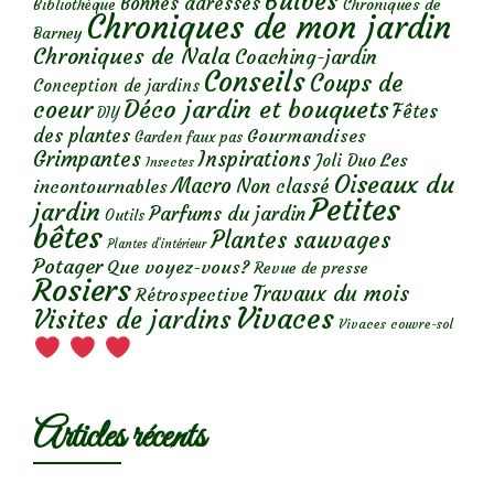
Bulbes
Bonnes adresses
Chroniques de
Bibliothèque
Chroniques de mon jardin
Barney
Chroniques de Nala
Coaching-jardin
Conseils
Coups de
Conception de jardins
Déco jardin et bouquets
coeur
Fêtes
DIY
des plantes
Gourmandises
Garden faux pas
Grimpantes
Inspirations
Les
Joli Duo
Insectes
Oiseaux du
Macro
Non classé
incontournables
Petites
jardin
Parfums du jardin
Outils
bêtes
Plantes sauvages
Plantes d’intérieur
Potager
Que voyez-vous?
Revue de presse
Rosiers
Travaux du mois
Rétrospective
Vivaces
Visites de jardins
Vivaces couvre-sol
Articles récents