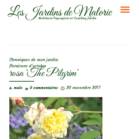
Les Jardins de Malorie
DÉ
Aller
Architecte Paysagiste et Coaching Jardin
au
LA
contenu
NA
NAVIGATION DE L’ARTICLE
Chroniques de mon jardin:
floraisons d’octobre
rosa ‘The Pilgrim’
20 novembre 2017
malo
0 commentaires